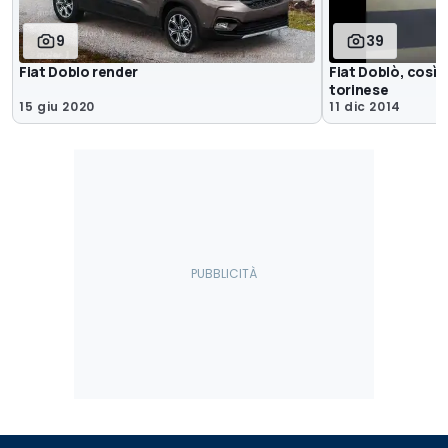
9
39
Fiat Doblo render
Fiat Doblò, così s
torinese
15 giu 2020
11 dic 2014