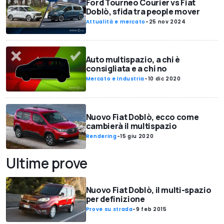
Ford Tourneo Courier vs Fiat
Doblò, sfida tra people mover
Attualità e mercato
-
25 nov 2024
Auto multispazio, a chi è
consigliata e a chi no
Mercato e Industria
-
10 dic 2020
Nuovo Fiat Doblò, ecco come
cambierà il multispazio
Rendering
-
15 giu 2020
Ultime prove
Nuovo Fiat Doblò, il multi-spazio
per definizione
Prove su strada
-
9 feb 2015