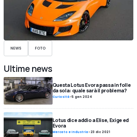
NEWS
FOTO
Ultime news
Questa Lotus Evora passa in folle
da sola: quale sarà il problema?
Curiosità
-
5 gen 2024
Lotus dice addio a Elise, Exige ed
Evora
Mercato e Industria
-
23 dic 2021