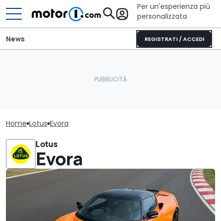
Per un'esperienza più
personalizzata
News
REGISTRATI / ACCEDI
Home
Lotus
Evora
Lotus
Evora