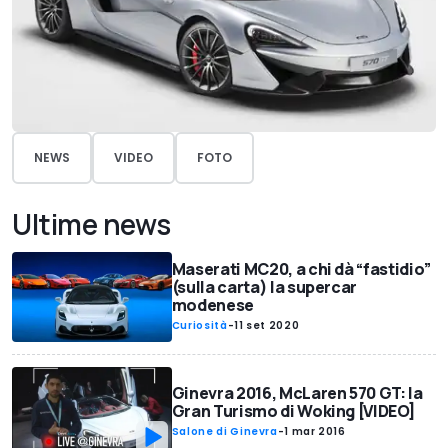
NEWS
VIDEO
FOTO
Ultime news
Maserati MC20, a chi dà “fastidio”
(sulla carta) la supercar
modenese
Curiosità
-
11 set 2020
Ginevra 2016, McLaren 570 GT: la
Gran Turismo di Woking [VIDEO]
Salone di Ginevra
-
1 mar 2016