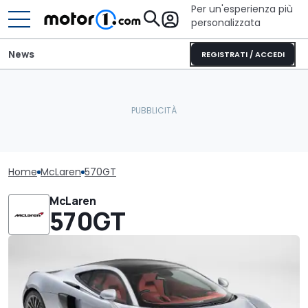
Per un'esperienza più
personalizzata
News
REGISTRATI / ACCEDI
Home
McLaren
570GT
McLaren
570GT