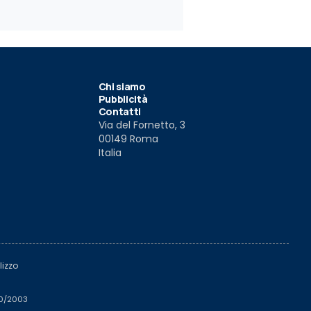
coupé
012
10 set 2012
31 lug 2012
Chi siamo
Pubblicità
Contatti
Via del Fornetto, 3
00149 Roma
Italia
lizzo
510/2003