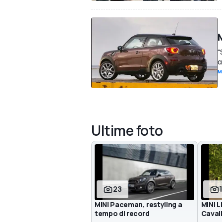
“
a
M
Ultime foto
23
MINI Paceman, restyling a
MINI L
tempo di record
Cavall