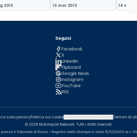
g 2013
13 mar 2013
14 set 2
Seguici
Facebook
X
LinkedIn
Flipboard
Google News
Instagram
YouTube
RSS
tica sulla privacy
Politica sui cookie
Configurazione dei Cookie
Termini di uti
© 2026 Motorsport Network. Tutti i diritti riservati.
a presso il Tribunale di Roma – Registro della Stampa in data 15/12/2003 al n. 