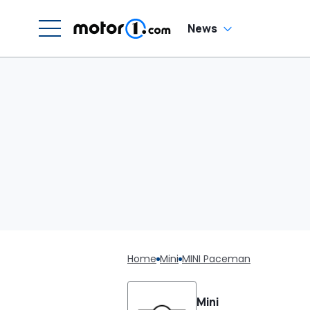
News
Home
Mini
MINI Paceman
Mini