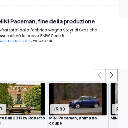
MINI Paceman, fine della produzione
Sfrattata” dalla fabbrica Magna Steyr di Graz che
ssemblerà la nuova BMW Serie 5
ercato e Industria
-
20 set 2016
17
90
66
ife Ball 2013 by Roberto
MINI Paceman, anima da
MINI Pa
i
coupé