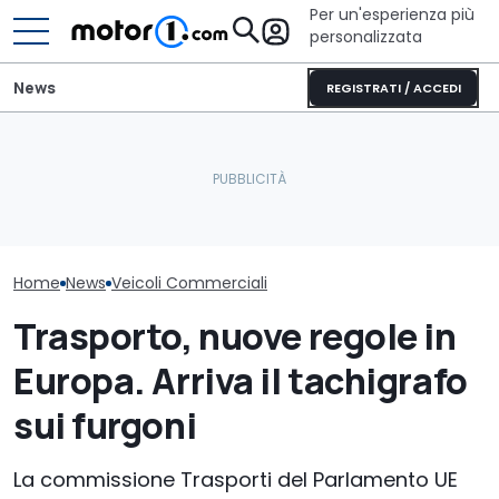
Per un'esperienza più
personalizzata
News
REGISTRATI / ACCEDI
Mazda CX-5 (2026),
Isuzu Generation 4: più
perché comprarla e
Fuso Italia: na
coppia e sicurezza GSR-III
perché no
distributore d
Home
News
Veicoli Commerciali
Trasporto, nuove regole in
Europa. Arriva il tachigrafo
sui furgoni
La commissione Trasporti del Parlamento UE