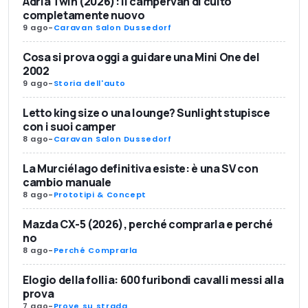
Adria Twin (2026): il campervan di culto
completamente nuovo
9 ago
-
Caravan Salon Dussedorf
Cosa si prova oggi a guidare una Mini One del
2002
9 ago
-
Storia dell'auto
Letto king size o una lounge? Sunlight stupisce
con i suoi camper
8 ago
-
Caravan Salon Dussedorf
La Murciélago definitiva esiste: è una SV con
cambio manuale
8 ago
-
Prototipi & Concept
Mazda CX-5 (2026), perché comprarla e perché
no
8 ago
-
Perché Comprarla
Elogio della follia: 600 furibondi cavalli messi alla
prova
7 ago
-
Prove su strada