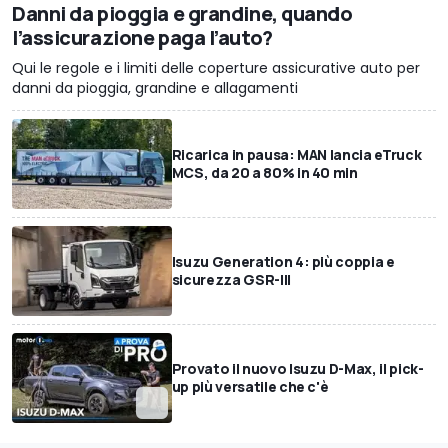
Danni da pioggia e grandine, quando
l’assicurazione paga l’auto?
Qui le regole e i limiti delle coperture assicurative auto per
danni da pioggia, grandine e allagamenti
Ricarica in pausa: MAN lancia eTruck
MCS, da 20 a 80% in 40 min
Isuzu Generation 4: più coppia e
sicurezza GSR-III
Provato il nuovo Isuzu D-Max, il pick-
up più versatile che c'è