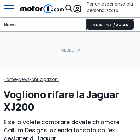
Per un'esperienza più
personalizzata
News
REGISTRATI / ACCEDI
Per le nuove Peugeot GTi
Adria Twin (2026): il
Gli interni de
forse si tornerà alla
campervan di culto
Bentley, con i
benzina
completamente nuovo
fisici
Home
News
Anticipazioni
Vogliono rifare la Jaguar
XJ200
E se la volete comprare dovete chiamare
Callum Designs, azienda fondata dall'ex
designer di Jaguar