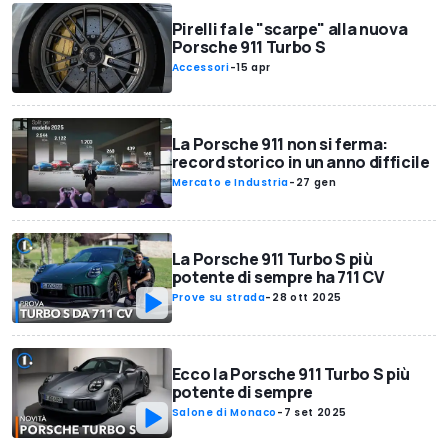
Pirelli fa le "scarpe" alla nuova
Porsche 911 Turbo S
Accessori
-
15 apr
La Porsche 911 non si ferma:
record storico in un anno difficile
Mercato e Industria
-
27 gen
La Porsche 911 Turbo S più
potente di sempre ha 711 CV
Prove su strada
-
28 ott 2025
Ecco la Porsche 911 Turbo S più
potente di sempre
Salone di Monaco
-
7 set 2025