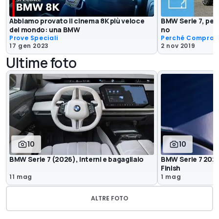
Abbiamo provato il cinema 8K più veloce
BMW Serie 7, per
del mondo: una BMW
no
Prove Speciali
Perché Comprar
17 gen 2023
2 nov 2019
Ultime foto
10
10
BMW Serie 7 (2026), interni e bagagliaio
BMW Serie 7 2026:
Finish
11 mag
1 mag
ALTRE FOTO