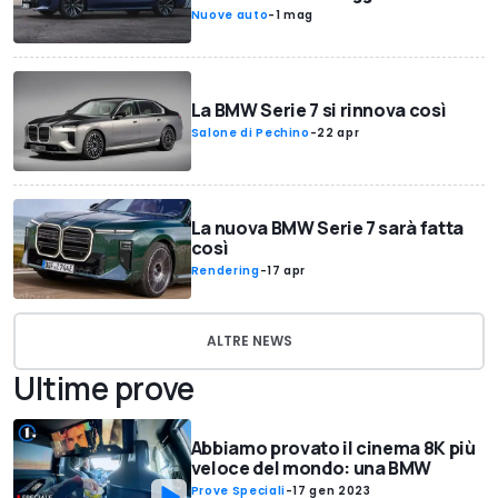
Nuove auto
-
1 mag
La BMW Serie 7 si rinnova così
Salone di Pechino
-
22 apr
La nuova BMW Serie 7 sarà fatta
così
Rendering
-
17 apr
ALTRE NEWS
Ultime prove
Abbiamo provato il cinema 8K più
veloce del mondo: una BMW
Prove Speciali
-
17 gen 2023