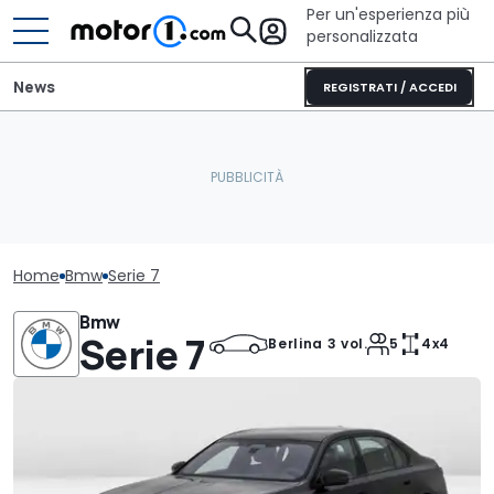
Per un'esperienza più
personalizzata
News
REGISTRATI / ACCEDI
Home
Bmw
Serie 7
Bmw
Serie 7
Berlina 3 vol.
5
4x4