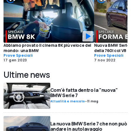
Abbiamo provato il cinema 8K più veloce del
Nuova BMW Serie 7,
mondo: una BMW
della 760i col V8
Prove Speciali
Prove Speciali
17 gen 2023
7 nov 2022
Ultime news
Com'è fatta dentro la "nuova"
BMW Serie 7
Attualità e mercato
-
11 mag
La nuova BMW Serie 7 che non può
andare in autolavaggio