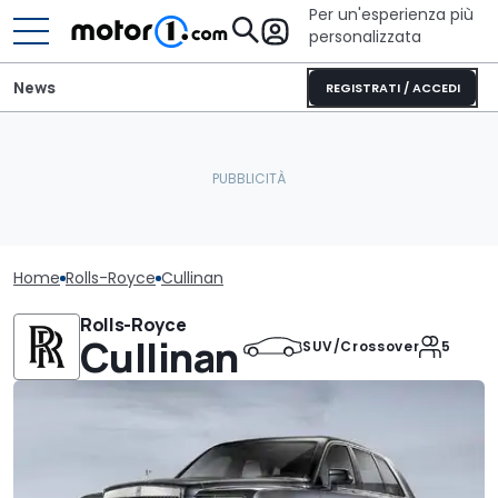
Per un'esperienza più
personalizzata
News
REGISTRATI / ACCEDI
Home
Rolls-Royce
Cullinan
Rolls-Royce
Cullinan
SUV/Crossover
5