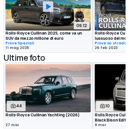
06:12
Rolls-Royce Cullinan 2025, come va un
Rolls-Royce Culli
SUV da mezzo milione di euro
lussuoso del mo
Prove Speciali
Prove su strada
11 mag 2025
26 feb 2023
Ultime foto
44
10
Rolls-Royce Cullinan Yachting (2026)
Rolls Royce Culli
Black Bison Edit
27 mar
9 mar