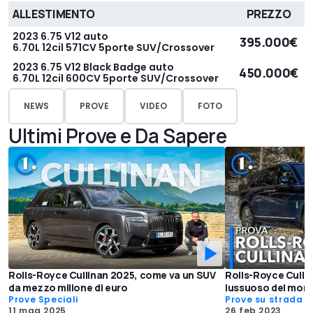
ALLESTIMENTO
PREZZO
2023 6.75 V12 auto
395.000€
6.70L 12cil 571CV 5porte SUV/Crossover
2023 6.75 V12 Black Badge auto
450.000€
6.70L 12cil 600CV 5porte SUV/Crossover
NEWS
PROVE
VIDEO
FOTO
Ultimi Prove e Da Sapere
Rolls-Royce Cullinan 2025, come va un SUV
Rolls-Royce Cullin
da mezzo milione di euro
lussuoso del mon
Prove Speciali
Prove su strada
11 mag 2025
26 feb 2023