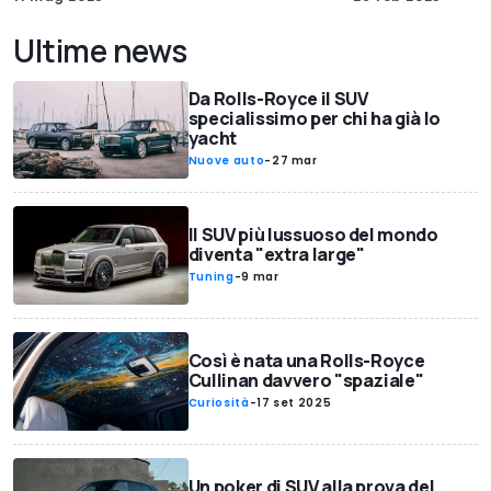
Ultime news
Da Rolls-Royce il SUV
specialissimo per chi ha già lo
yacht
Nuove auto
-
27 mar
Il SUV più lussuoso del mondo
diventa "extra large"
Tuning
-
9 mar
Così è nata una Rolls-Royce
Cullinan davvero "spaziale"
Curiosità
-
17 set 2025
Un poker di SUV alla prova del