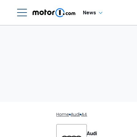
News
Home
Audi
A4
Audi