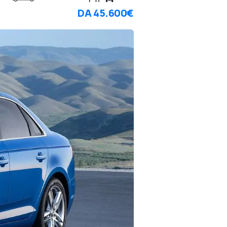
DA
45.600€