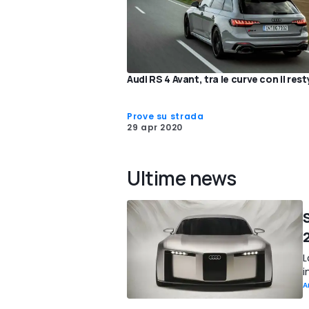
Audi RS 4 Avant, tra le curve con il rest
Prove su strada
29 apr 2020
Ultime news
S
L
i
A