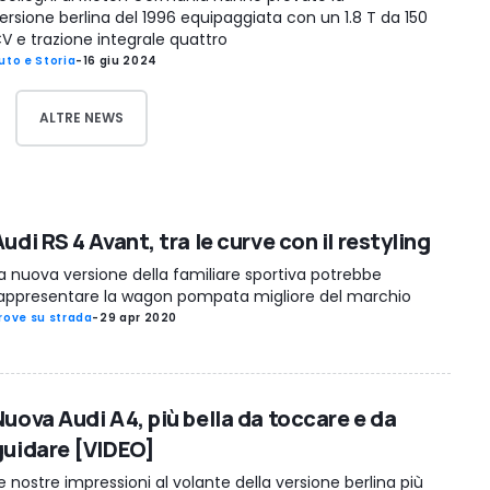
ersione berlina del 1996 equipaggiata con un 1.8 T da 150
V e trazione integrale quattro
uto e Storia
-
16 giu 2024
ALTRE NEWS
udi RS 4 Avant, tra le curve con il restyling
a nuova versione della familiare sportiva potrebbe
appresentare la wagon pompata migliore del marchio
rove su strada
-
29 apr 2020
Nuova Audi A4, più bella da toccare e da
guidare [VIDEO]
e nostre impressioni al volante della versione berlina più