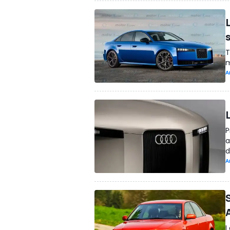
T
m
A
L
P
a
d
A
I