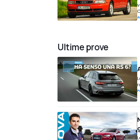
v
C
A
Ultime prove
A
L
r
P
L