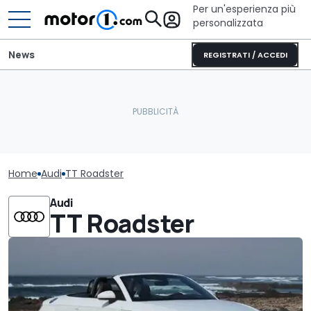
Per un'esperienza più
personalizzata
News
REGISTRATI / ACCEDI
Home
Audi
TT Roadster
Audi
TT Roadster