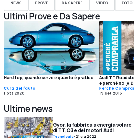
NEWS
PROVE
DA SAPERE
VIDEO
FOTO
Ultimi Prove e Da Sapere
Hard top, quando serve e quanto è pratico
Audi TT Roadster 
e perché no [VIDE
Cura dell'auto
Perché Comprarl
1 ott 2020
19 set 2015
Ultime news
Gyor, la fabbrica a energia solare
di TT, Q3 e dei motori Audi
Tecnologia
-
21 giu 2022