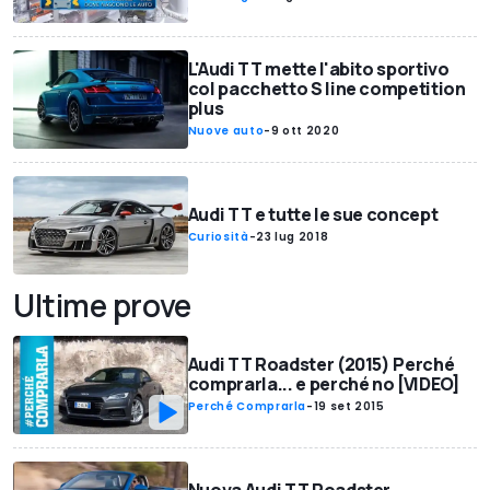
L'Audi TT mette l'abito sportivo
col pacchetto S line competition
plus
Nuove auto
-
9 ott 2020
Audi TT e tutte le sue concept
Curiosità
-
23 lug 2018
Ultime prove
Audi TT Roadster (2015) Perché
comprarla... e perché no [VIDEO]
Perché Comprarla
-
19 set 2015
Nuova Audi TT Roadster,