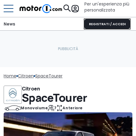
Per un'esperienza più
personalizzata
News
REGISTRATI / ACCEDI
Home
Citroen
SpaceTourer
Citroen
SpaceTourer
Monovolume
7
Anteriore