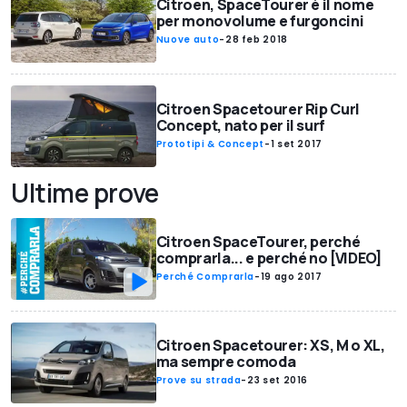
Citroen, SpaceTourer è il nome
per monovolume e furgoncini
Nuove auto
-
28 feb 2018
Citroen Spacetourer Rip Curl
Concept, nato per il surf
Prototipi & Concept
-
1 set 2017
Ultime prove
Citroen SpaceTourer, perché
comprarla... e perché no [VIDEO]
Perché Comprarla
-
19 ago 2017
Citroen Spacetourer: XS, M o XL,
ma sempre comoda
Prove su strada
-
23 set 2016