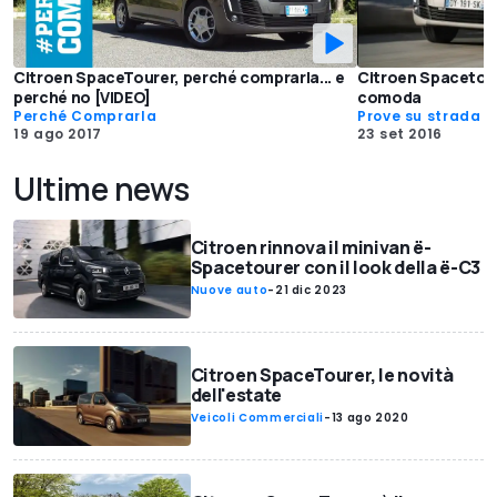
Citroen SpaceTourer, perché comprarla... e
Citroen Spacetour
perché no [VIDEO]
comoda
Perché Comprarla
Prove su strada
19 ago 2017
23 set 2016
Ultime news
Citroen rinnova il minivan ë-
Spacetourer con il look della ë-C3
Nuove auto
-
21 dic 2023
Citroen SpaceTourer, le novità
dell'estate
Veicoli Commerciali
-
13 ago 2020