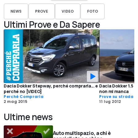
NEWS
PROVE
VIDEO
FOTO
Ultimi Prove e Da Sapere
Dacia Dokker Stepway, perché comprarla... e
Dacia Dokker 1.5 d
perché no [VIDEO]
non mi manca
Perché Comprarla
Prove su strada
2 mag 2015
11 lug 2012
Ultime news
Auto multispazio, a chi è