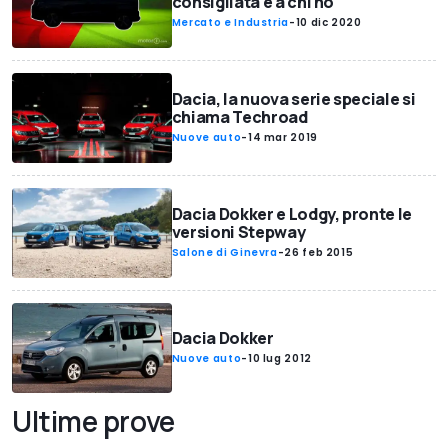
consigliata e a chi no
Mercato e Industria
-
10 dic 2020
Dacia, la nuova serie speciale si
chiama Techroad
Nuove auto
-
14 mar 2019
Dacia Dokker e Lodgy, pronte le
versioni Stepway
Salone di Ginevra
-
26 feb 2015
Dacia Dokker
Nuove auto
-
10 lug 2012
Ultime prove