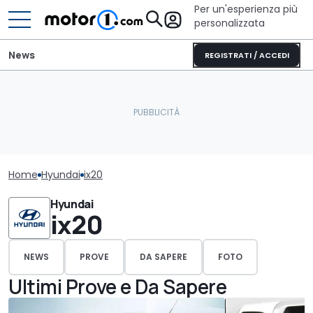
Per un'esperienza più
personalizzata
News
REGISTRATI / ACCEDI
Home
Hyundai
ix20
Hyundai
ix20
NEWS
PROVE
DA SAPERE
FOTO
Ultimi Prove e Da Sapere