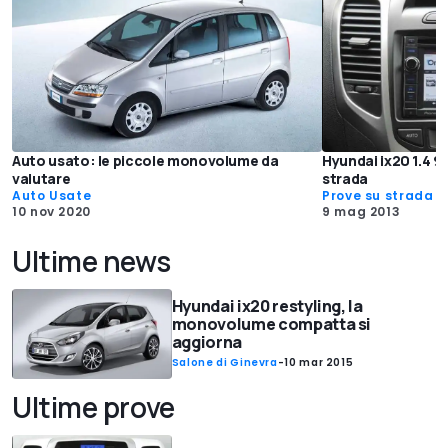
Auto usato: le piccole monovolume da
Hyundai ix20 1.4 9
valutare
strada
Auto Usate
Prove su strada
10 nov 2020
9 mag 2013
Ultime news
Hyundai ix20 restyling, la
monovolume compatta si
aggiorna
Salone di Ginevra
-
10 mar 2015
Ultime prove