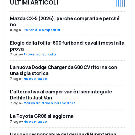
ULTIMI ARTICOLI
Mazda CX-5 (2026), perché comprarla e perché
no
8 ago
-
Perché Comprarla
Elogio della follia: 600 furibondi cavalli messi alla
prova
7 ago
-
Prove su strada
La nuova Dodge Charger da 600 CV ritorna con
una sigla storica
7 ago
-
Nuove auto
L'alternativa al camper van è il semintegrale
Dethleffs Just Van
7 ago
-
Caravan Salon Dussedorf
La Toyota GR86 si aggiorna
7 ago
-
Nuove auto
Il nuovo responsabile del design di Pininfarina