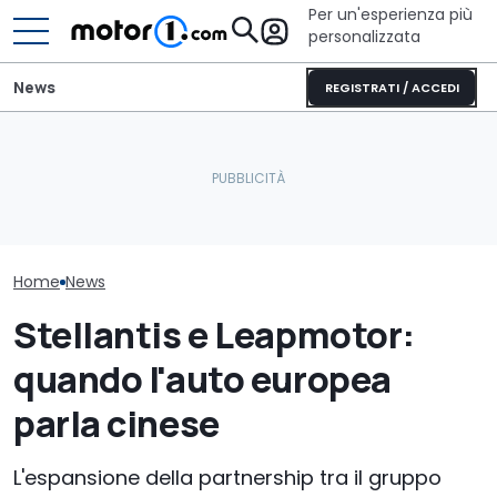
Per un'esperienza più
personalizzata
News
REGISTRATI / ACCEDI
Perché le auto moderne
Mazda CX-5 (2026),
Ecco il camper
restano più fresche
perché comprarla e
perfetto per s
anche sotto il sole
perché no
avventura
Home
News
Stellantis e Leapmotor:
quando l'auto europea
parla cinese
L'espansione della partnership tra il gruppo