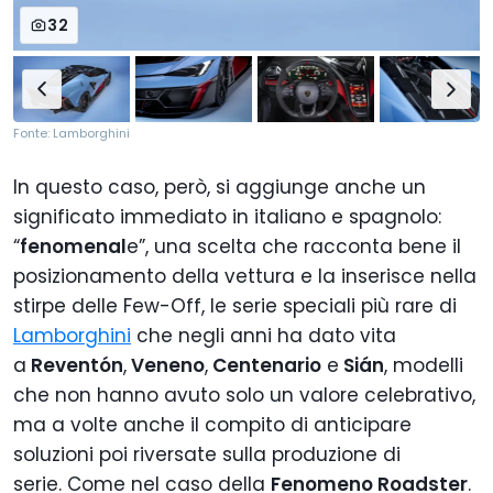
32
Fonte: Lamborghini
In questo caso, però, si aggiunge anche un
significato immediato in italiano e spagnolo:
“
fenomenal
e”, una scelta che racconta bene il
posizionamento della vettura e la inserisce nella
stirpe delle Few-Off, le serie speciali più rare di
Lamborghini
che negli anni ha dato vita
a
Reventón
,
Veneno
,
Centenario
e
Sián
, modelli
che non hanno avuto solo un valore celebrativo,
ma a volte anche il compito di anticipare
soluzioni poi riversate sulla produzione di
serie. Come nel caso della
Fenomeno Roadster
.