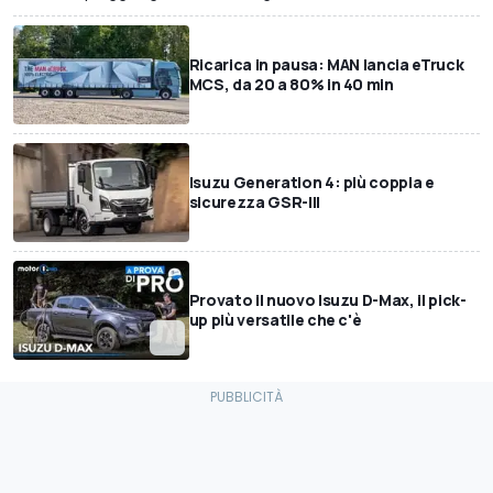
Ricarica in pausa: MAN lancia eTruck
MCS, da 20 a 80% in 40 min
Isuzu Generation 4: più coppia e
sicurezza GSR-III
Provato il nuovo Isuzu D-Max, il pick-
up più versatile che c'è