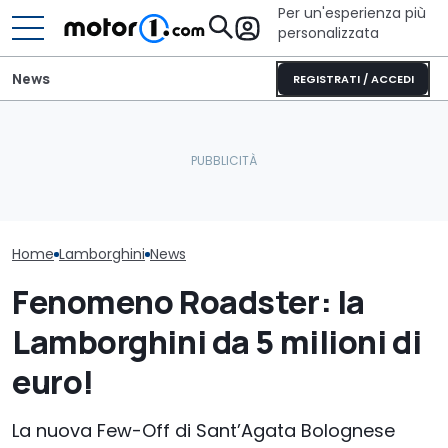
Per un'esperienza più
personalizzata
News
REGISTRATI / ACCEDI
La nuova Lamborghini
Elogio della follia: 600
inizia a svelarsi. E fa un
furibondi cavalli messi
La supercar an
record
alla prova
meriterebbe l
Home
Lamborghini
News
Fenomeno Roadster: la
Lamborghini da 5 milioni di
euro!
La nuova Few-Off di Sant’Agata Bolognese