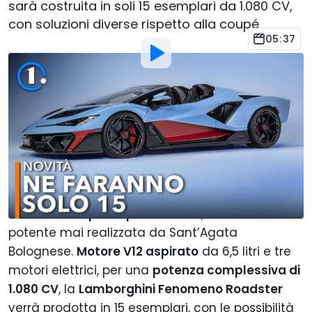
sarà costruita in soli 15 esemplari da 1.080 CV,
con soluzioni diverse rispetto alla coupé
05:37
Foto di:
Motor1 Italy
Di
:
Andrea Farina
9 Mag
alle
22:00
Aggiungi Motor1.com alle
fonti preferite su Google
Già dal nome mette subito in chiaro il suo ruolo:
essere la
scoperta più estrema
, esclusiva e
potente mai realizzata da Sant’Agata
Bolognese.
Motore V12 aspirato
da 6,5 litri e tre
motori elettrici, per una
potenza complessiva di
1.080 CV
, la
Lamborghini Fenomeno Roadster
verrà prodotta in 15 esemplari, con le possibilità