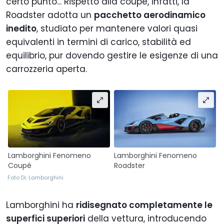
certo punto... Rispetto alla coupé, infatti, la
Roadster adotta un
pacchetto aerodinamico
inedito
, studiato per mantenere valori quasi
equivalenti in termini di carico, stabilità ed
equilibrio, pur dovendo gestire le esigenze di una
carrozzeria aperta.
Lamborghini Fenomeno
Lamborghini Fenomeno
Coupé
Roadster
Foto Di: Lamborghini
Lamborghini ha
ridisegnato completamente le
superfici superiori
della vettura, introducendo