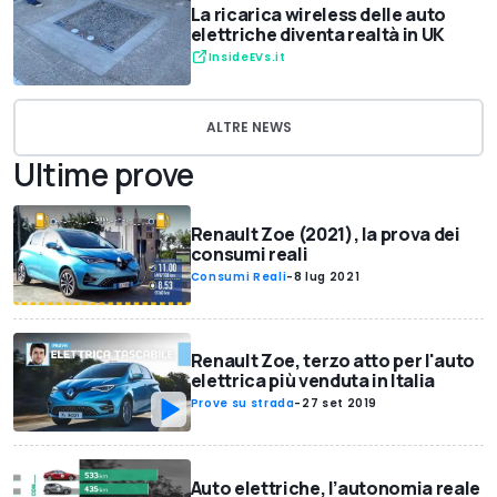
La ricarica wireless delle auto
elettriche diventa realtà in UK
InsideEVs.it
ALTRE NEWS
Ultime prove
Renault Zoe (2021), la prova dei
consumi reali
Consumi Reali
-
8 lug 2021
Renault Zoe, terzo atto per l'auto
elettrica più venduta in Italia
Prove su strada
-
27 set 2019
Auto elettriche, l’autonomia reale