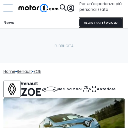
Per un'esperienza più
personalizzata
News
REGISTRATI / ACCEDI
Home
Renault
ZOE
Renault
ZOE
Berlina 2 vol.
5
Anteriore