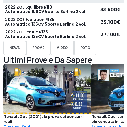
2022 ZOE Equilibre R110
33.500€
Automatico 108CV 5porte Berlina 2 vol.
2022 ZOE Evolution R135
35.100€
Automatico 135CV 5porte Berlina 2 vol.
2022 ZOE Iconic R135
37.100€
Automatico 135CV 5porte Berlina 2 vol.
NEWS
PROVE
VIDEO
FOTO
Ultimi Prove e Da Sapere
Renault Zoe (2021), la prova dei consumi
Renault Zoe, terzo
reali
più venduta in Ital
Consumi Reali
Prove su strada