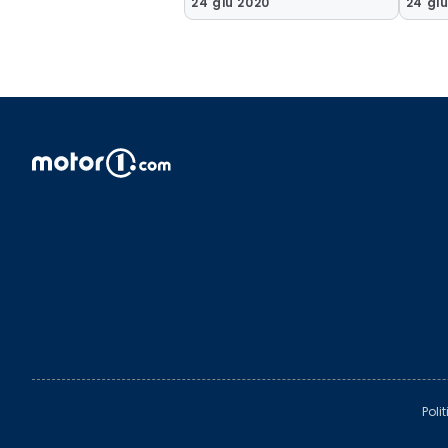
24 giu 2020
24 gi
Poli