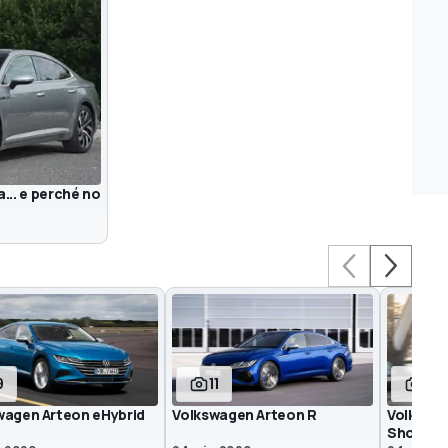
... e perché no
9
11
13
wagen Arteon eHybrid
Volkswagen Arteon R
Volkswag
Shootin