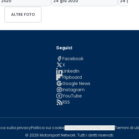
u 2020
24 giu 2020
24 giu 2
ALTRE FOTO
Seguici
Facebook
X
LinkedIn
Flipboard
Google News
Instagram
YouTube
RSS
tica sulla privacy
Politica sui cookie
Configurazione dei Cookie
Termini di uti
© 2026 Motorsport Network. Tutti i diritti riservati.