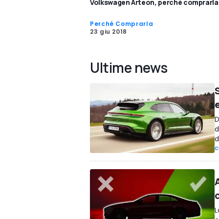
Volkswagen Arteon, perché comprarla.
Perché Comprarla
23 giu 2018
Ultime news
D
d
d
C
A
L