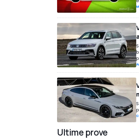
e
M
S
b
p
A
m
S
p
C
Ultime prove