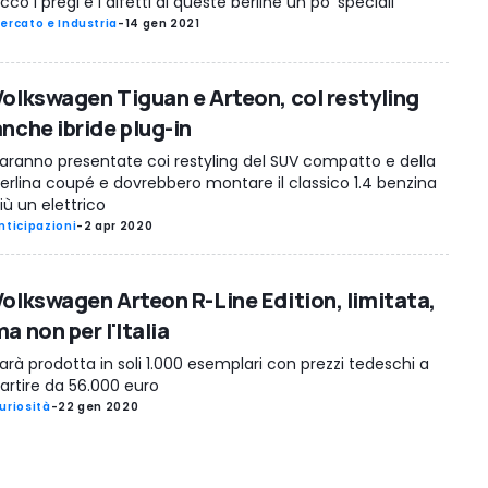
cco i pregi e i difetti di queste berline un po' speciali
ercato e Industria
-
14 gen 2021
Volkswagen Tiguan e Arteon, col restyling
anche ibride plug-in
aranno presentate coi restyling del SUV compatto e della
erlina coupé e dovrebbero montare il classico 1.4 benzina
iù un elettrico
nticipazioni
-
2 apr 2020
Volkswagen Arteon R-Line Edition, limitata,
a non per l'Italia
arà prodotta in soli 1.000 esemplari con prezzi tedeschi a
artire da 56.000 euro
uriosità
-
22 gen 2020