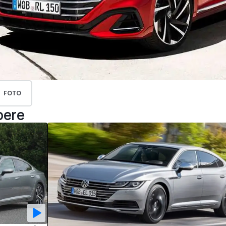
FOTO
pere