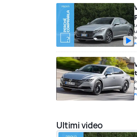
L
u
s
P
P
M
P
Ultimi video