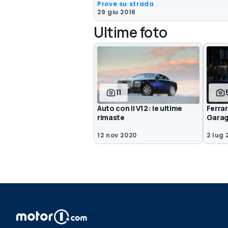
Prove su strada
29 giu 2016
Ultime foto
11
Auto con il V12: le ultime
Ferra
rimaste
Garage
12 nov 2020
2 lug 