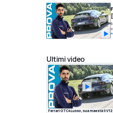
E
c
P
Ultimi video
Ferrari GTC4Lusso, sua maestà il V12