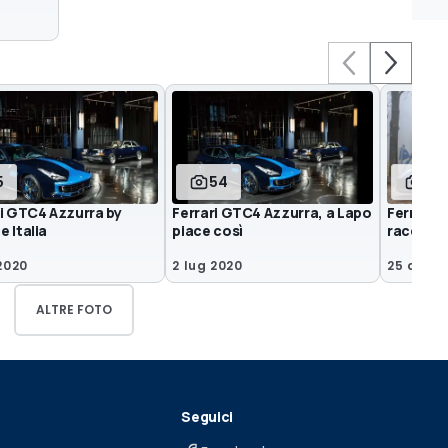
5
54
6
ri GTC4 Azzurra by
Ferrari GTC4 Azzurra, a Lapo
Ferrari 
 Italia
piace così
racconta
2020
2 lug 2020
25 dic 2
ALTRE FOTO
Seguici