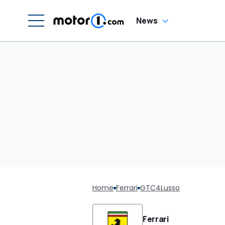
News
Home
Ferrari
GTC4Lusso
Ferrari