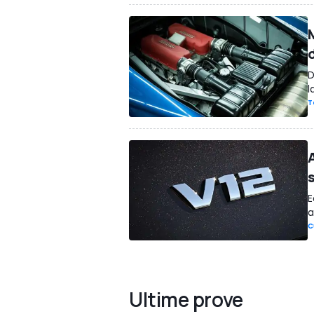
M
D
l
T
E
a
C
Ultime prove