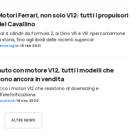
otori Ferrari, non solo V12: tutti i propulsori
del Cavallino
al 4 cilindri da Formula 2, ai Dino V6 e V8: ripercorriamone
a storia, fino agli ibridi delle recenti supercar
ecnologia
-
15 feb 2021
Auto con motore V12, tutti i modelli che
sono ancora in vendita
cco i motori V12 che resistono al downsizing e
ll'elettrificazione
uriosità
-
16 nov 2020
ALTRE NEWS