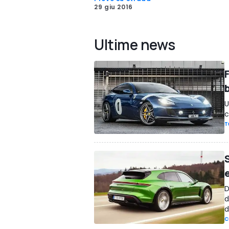
29 giu 2016
Ultime news
U
c
T
D
d
d
C