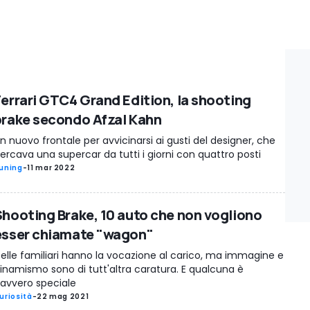
Ferrari GTC4 Grand Edition, la shooting
brake secondo Afzal Kahn
n nuovo frontale per avvicinarsi ai gusti del designer, che
ercava una supercar da tutti i giorni con quattro posti
uning
-
11 mar 2022
Shooting Brake, 10 auto che non vogliono
esser chiamate "wagon"
elle familiari hanno la vocazione al carico, ma immagine e
inamismo sono di tutt'altra caratura. E qualcuna è
avvero speciale
uriosità
-
22 mag 2021