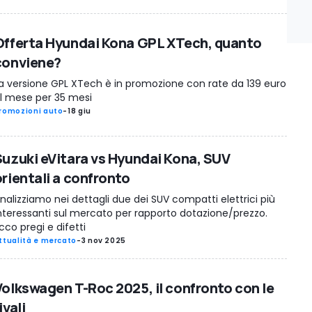
Offerta Hyundai Kona GPL XTech, quanto
conviene?
a versione GPL XTech è in promozione con rate da 139 euro
l mese per 35 mesi
romozioni auto
-
18 giu
Suzuki eVitara vs Hyundai Kona, SUV
orientali a confronto
nalizziamo nei dettagli due dei SUV compatti elettrici più
nteressanti sul mercato per rapporto dotazione/prezzo.
cco pregi e difetti
ttualità e mercato
-
3 nov 2025
Volkswagen T-Roc 2025, il confronto con le
ivali