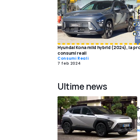
Hyundai Kona mild hybrid (2024), la pr
consumi reali
Consumi Reali
7 feb 2024
Ultime news
H
H
1
N