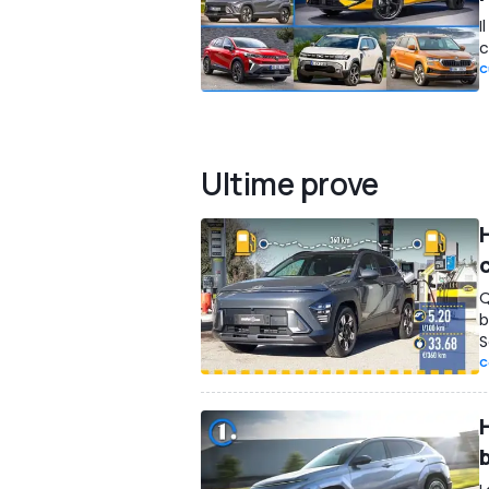
I
c
C
Ultime prove
Q
b
S
C