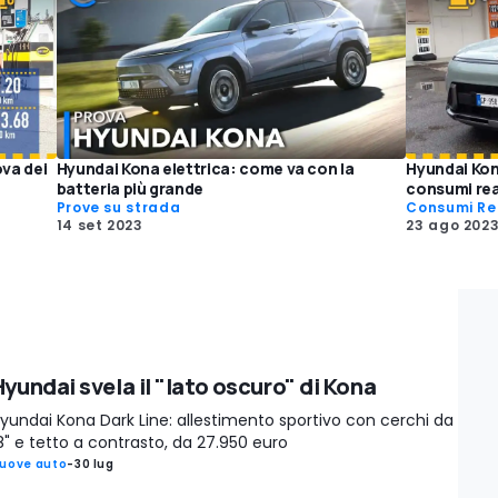
ova dei
Hyundai Kona elettrica: come va con la
Hyundai Kona
batteria più grande
consumi rea
Prove su strada
Consumi Re
14 set 2023
23 ago 202
yundai svela il "lato oscuro" di Kona
yundai Kona Dark Line: allestimento sportivo con cerchi da
8" e tetto a contrasto, da 27.950 euro
uove auto
-
30 lug