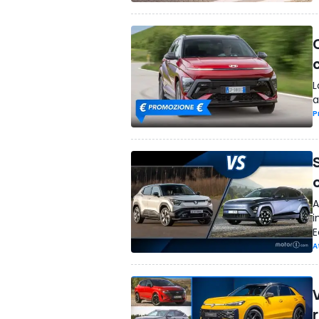
L
a
P
A
i
E
A
r