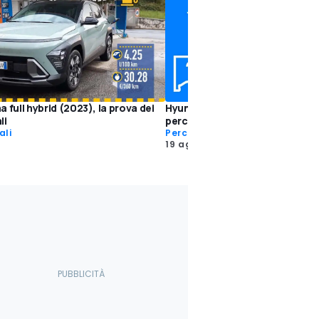
 full hybrid (2023), la prova dei
Hyundai Kona (2023), perché c
li
perché no
ali
Perché Comprarla
3
19 ago 2023