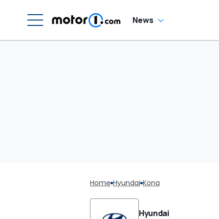
News
Home
Hyundai
Kona
Hyundai