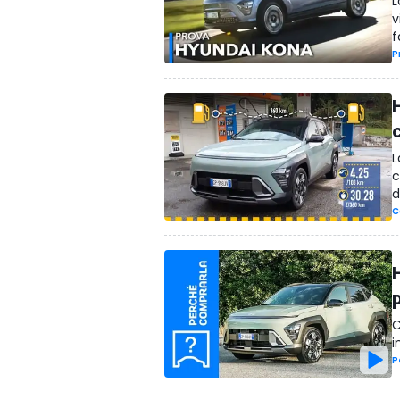
L
v
f
P
H
L
c
d
C
C
i
P