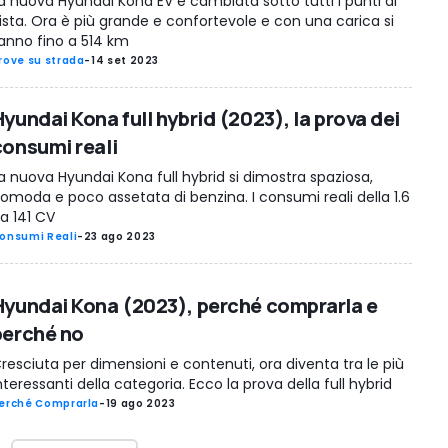
a nuova Hyundai Kona EV è cambiata sotto tutti i punti di
ista. Ora è più grande e confortevole e con una carica si
anno fino a 514 km
rove su strada
-
14 set 2023
yundai Kona full hybrid (2023), la prova dei
consumi reali
a nuova Hyundai Kona full hybrid si dimostra spaziosa,
omoda e poco assetata di benzina. I consumi reali della 1.6
a 141 CV
onsumi Reali
-
23 ago 2023
Hyundai Kona (2023), perché comprarla e
perché no
resciuta per dimensioni e contenuti, ora diventa tra le più
nteressanti della categoria. Ecco la prova della full hybrid
erché Comprarla
-
19 ago 2023