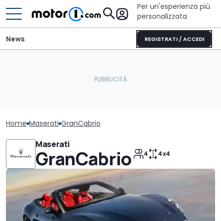
Per un'esperienza più
personalizzata
News
REGISTRATI / ACCEDI
Home
Maserati
GranCabrio
Maserati
GranCabrio
4
4x4