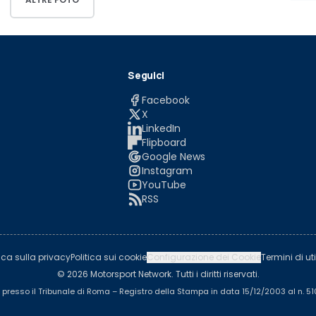
Seguici
Facebook
X
LinkedIn
Flipboard
Google News
Instagram
YouTube
RSS
tica sulla privacy
Politica sui cookie
Configurazione dei Cookie
Termini di uti
© 2026 Motorsport Network. Tutti i diritti riservati.
a presso il Tribunale di Roma – Registro della Stampa in data 15/12/2003 al n. 