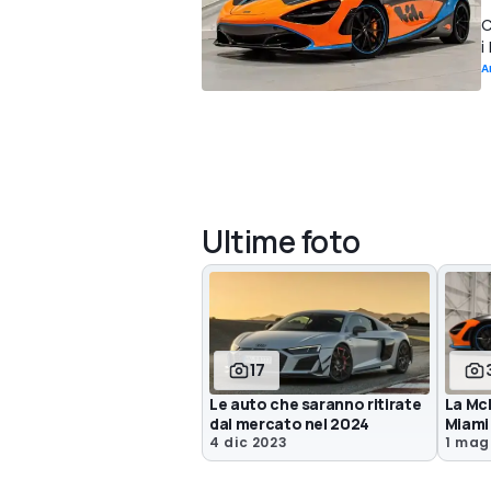
C
i
A
Ultime foto
17
Le auto che saranno ritirate
La McL
dal mercato nel 2024
Miami
4 dic 2023
1 mag