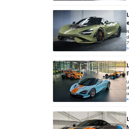
N
d
7
T
l
U
d
a
A
L