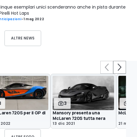
inque esemplari unici scenderanno anche in pista durante
 Pirelli Hot Laps
nticipazioni
-
1 mag 2022
ALTRE NEWS
3
3
9
aren 720S per il GP di
Mansory presenta una
McLaren 
McLaren 720S tutta nera
 2022
13 dic 2021
21 mag 2
ALTRE FOTO