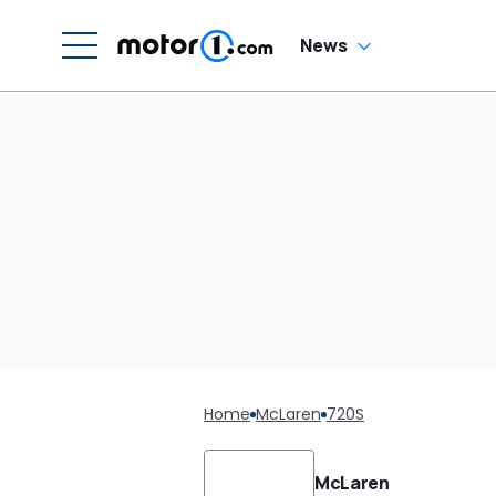
News
Home
McLaren
720S
McLaren