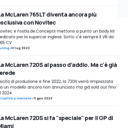
La McLaren 765LT diventa ancora più
esclusiva con Novitec
ovitec e Fostla.de.Concepts mettono a punto un body kit
edicato per la supercar inglese. Sotto c'è sempre il V8 da
65 CV
uning
-
31 lug 2023
La McLaren 720S al passo d’addio. Ma c'è già
'erede
scita di produzione a fine 2022, la 720S verrà rimpiazzata
a un modello ancora non annunciato ma già sold out fino
l 2024
ttualità e mercato
-
11 gen 2023
a McLaren 720S si fa "speciale" per il GP di
Miami