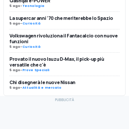
Qashqai e-POWER
5 ago
-
Tecnologia
La supercar anni '70 che meriterebbe lo Spazio
5 ago
-
Curiosità
Volkswagen rivoluziona il Fantacalcio con nuove
funzioni
5 ago
-
Curiosità
Provato il nuovo Isuzu D-Max, il pick-up più
versatile che c'è
5 ago
-
Prove Speciali
Chi disegnerà le nuove Nissan
5 ago
-
Attualità e mercato