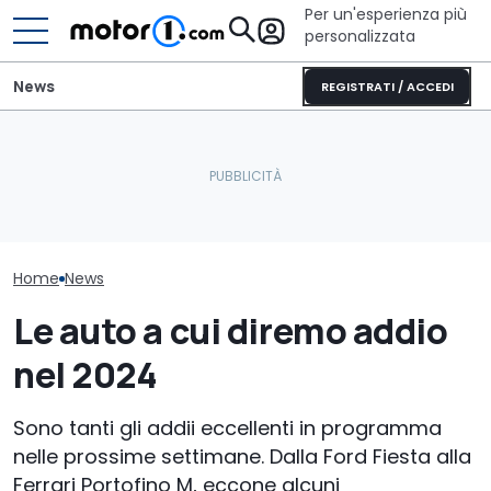
Per un'esperienza più
personalizzata
News
REGISTRATI / ACCEDI
Nuova Audi RS6, il video
Quasi 2.000 km con un
Non partire se
spia accende il dibattito
pieno: il record del
i musei dell'au
sul motore V6
Qashqai e-POWER
spettacolari
Home
News
Le auto a cui diremo addio
nel 2024
Sono tanti gli addii eccellenti in programma
nelle prossime settimane. Dalla Ford Fiesta alla
Ferrari Portofino M, eccone alcuni