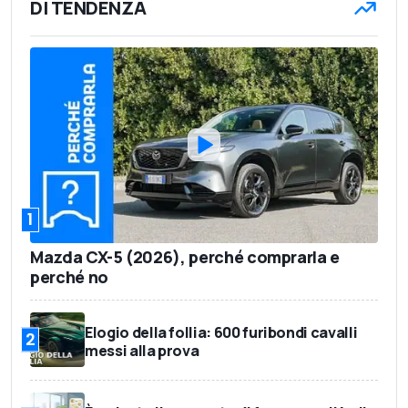
DI TENDENZA
1
Mazda CX-5 (2026), perché comprarla e
perché no
Elogio della follia: 600 furibondi cavalli
2
messi alla prova