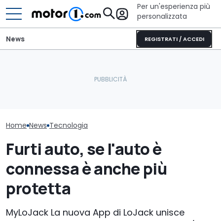
Per un'esperienza più
personalizzata
News
REGISTRATI / ACCEDI
Letto king size o una
Quasi 2.000 km con un
lounge? Sunlight
Pirelli sviluppa
pieno: il record del
stupisce con i suoi
pneumatici pe
Qashqai e-POWER
camper
Porsche Caye
Home
News
Tecnologia
Furti auto, se l'auto è
connessa è anche più
protetta
MyLoJack La nuova App di LoJack unisce