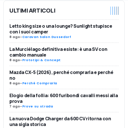
ULTIMI ARTICOLI
Letto king size o una lounge? Sunlight stupisce
con i suoi camper
8 ago
-
Caravan Salon Dussedorf
La Murciélago definitiva esiste: è una SV con
cambio manuale
8 ago
-
Prototipi & Concept
Mazda CX-5 (2026), perché comprarla e perché
no
8 ago
-
Perché Comprarla
Elogio della follia: 600 furibondi cavalli messi alla
prova
7 ago
-
Prove su strada
La nuova Dodge Charger da 600 CV ritorna con
una sigla storica