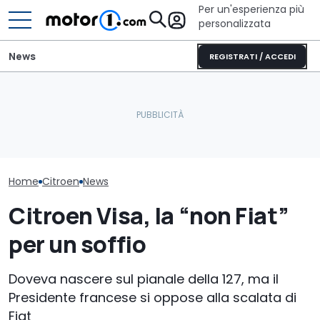
Per un'esperienza più
personalizzata
News
REGISTRATI / ACCEDI
Adria Twin (2026): il
Mitsubishi Grandis
Perché le aut
campervan di culto
(2026), la prova del nuovo
restano più f
completamente nuovo
SUV mild hybrid
anche sotto il
Home
Citroen
News
Citroen Visa, la “non Fiat”
per un soffio
Doveva nascere sul pianale della 127, ma il
Presidente francese si oppose alla scalata di
Fiat