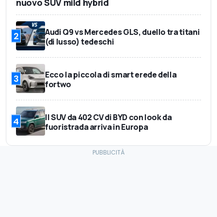
nuovo SUV mild hybrid
Audi Q9 vs Mercedes GLS, duello tra titani
2
(di lusso) tedeschi
Ecco la piccola di smart erede della
3
fortwo
Il SUV da 402 CV di BYD con look da
4
fuoristrada arriva in Europa