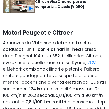
Citroen Visa Chrono, perchè
comprarla... Classic [VIDEO]
Motori Peugeot e Citroen
A muovere la Vista sono dei motori molto
collaudati: un
1.1 con 4 cilindri in linea
ripreso
dalla Peugeot 104 e un 652, bicilindrico Citroen,
evoluzione di quello montato su Dyane,
2CV
e Mehari; cambiano cilindri e pistoni e l’albero
motore guadagna il terzo supporto di banco
mentre l’accensione diventa elettronica. Questi i
suoi numeri: 124 km/h di velocità massima, 0-
100 km/h in 26,2 secondi, 5,8 l/100 km a 90 km/h
costanti e
7,8 l/100 km in città
di consumo. Il top
di gamma resta comunque il 1.100, capace di 50