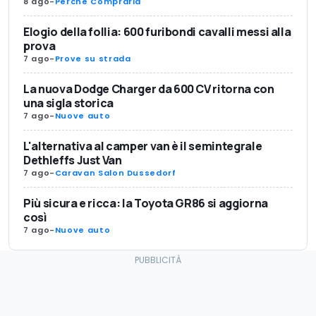
8 ago
-
Perché Comprarla
Elogio della follia: 600 furibondi cavalli messi alla
prova
7 ago
-
Prove su strada
La nuova Dodge Charger da 600 CV ritorna con
una sigla storica
7 ago
-
Nuove auto
L'alternativa al camper van è il semintegrale
Dethleffs Just Van
7 ago
-
Caravan Salon Dussedorf
Più sicura e ricca: la Toyota GR86 si aggiorna
così
7 ago
-
Nuove auto