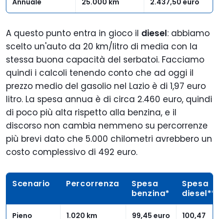
Annuale
25.000 km
2.437,50 euro
A questo punto entra in gioco il
diesel
: abbiamo
scelto un'auto da 20 km/litro di media con la
stessa buona capacità del serbatoi. Facciamo
quindi i calcoli tenendo conto che ad oggi il
prezzo medio del gasolio nel Lazio è di 1,97 euro
litro. La spesa annua è di circa 2.460 euro, quindi
di poco più alta rispetto alla benzina, e il
discorso non cambia nemmeno su percorrenze
più brevi dato che 5.000 chilometri avrebbero un
costo complessivo di 492 euro.
Scenario
Percorrenza
Spesa
Spesa
benzina*
diesel**
Pieno
1.020 km
99,45 euro
100,47