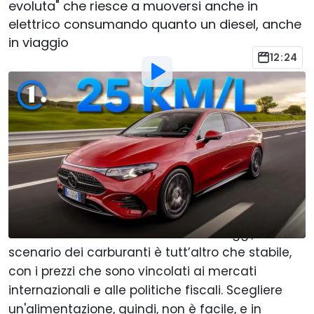
evoluta" che riesce a muoversi anche in
elettrico consumando quanto un diesel, anche
in viaggio
12:24
Foto di:
Motor1 Italy
Di
:
Francesco Meneghini
3 Giu
alle
17:30
Aggiungi Motor1.com alle
fonti preferite su Google
Cosa scegliere se si fanno in media 20-25.000
km l'anno? Un diesel o un benzina? Oggi, lo
scenario dei carburanti è tutt’altro che stabile,
con i prezzi che sono vincolati ai mercati
internazionali e alle politiche fiscali. Scegliere
un'alimentazione, quindi, non è facile, e in