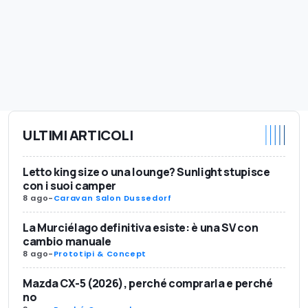
ULTIMI ARTICOLI
Letto king size o una lounge? Sunlight stupisce
con i suoi camper
8 ago
-
Caravan Salon Dussedorf
La Murciélago definitiva esiste: è una SV con
cambio manuale
8 ago
-
Prototipi & Concept
Mazda CX-5 (2026), perché comprarla e perché
no