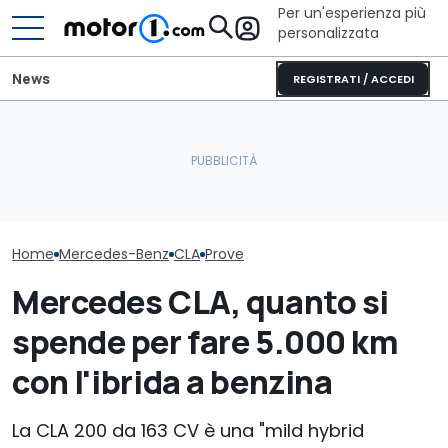
Per un'esperienza più
personalizzata
News
REGISTRATI / ACCEDI
Letto king size o una
La nuova Mercedes CLA
lounge? Sunlight
AMG ha già fatto un
stupisce con i suoi
Mercedes CLA,
record
camper
comprarla e p
Home
Mercedes-Benz
CLA
Prove
Mercedes CLA, quanto si
spende per fare 5.000 km
con l'ibrida a benzina
La CLA 200 da 163 CV è una "mild hybrid