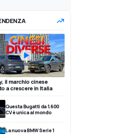
TENDENZA
y, il marchio cinese
o a crescere in Italia
Questa Bugatti da 1.600
CV è unica al mondo
La nuova BMW Serie 1