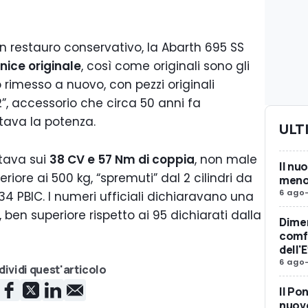
restauro conservativo, la Abarth 695 SS
nice originale
, così come originali sono gli
o rimesso a nuovo, con pezzi originali
”, accessorio che circa 50 anni fa
tava la potenza.
ULT
stava sui
38 CV e 57 Nm di coppia
, non male
Il nu
riore ai 500 kg, “spremuti” dal 2 cilindri da
meno 
6 ago
4 PBIC. I numeri ufficiali dichiaravano una
, ben superiore rispetto ai 95 dichiarati dalla
Dimen
comfo
dell'
6 ago
ividi quest'articolo
Il Po
nuovo