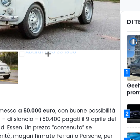
DI 
1
Geel
pront
i messa
a 50.000 euro
, con buone possibilità
2
– di slancio – i 50.400 pagati il 9 aprile del
di Essen. Un prezzo “contenuto” se
rità, magari firmate Ferrari o Porsche, per