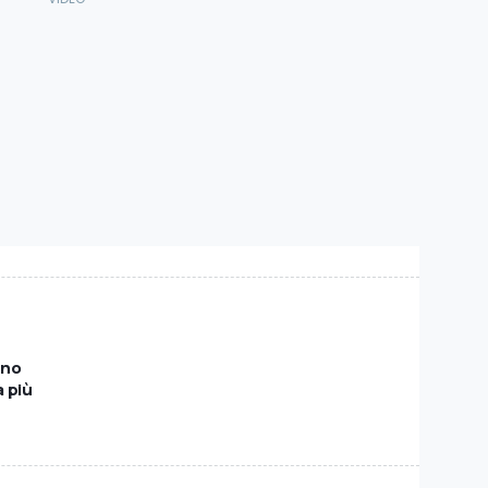
eno
a più