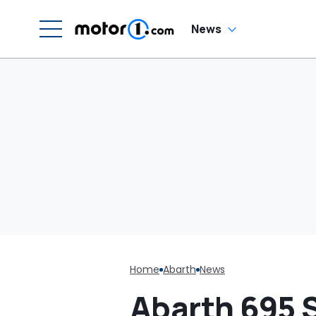
News
Home
Abarth
News
Abarth 695 S