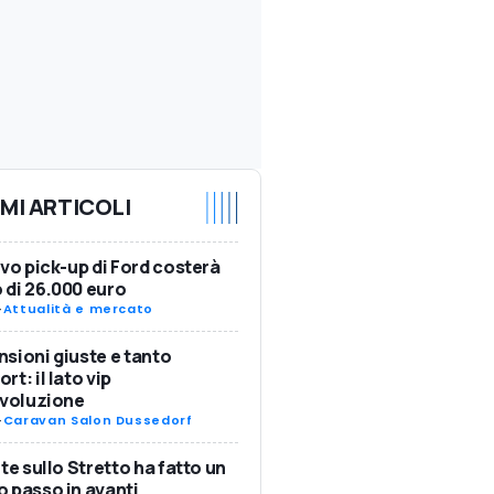
IMI ARTICOLI
ovo pick-up di Ford costerà
di 26.000 euro
-
Attualità e mercato
sioni giuste e tanto
rt: il lato vip
Evoluzione
-
Caravan Salon Dussedorf
nte sullo Stretto ha fatto un
 passo in avanti