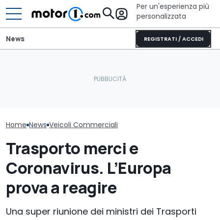
Per un'esperienza più
personalizzata
News
REGISTRATI / ACCEDI
Il nuovo pick-up di Ford
Isuzu Generation 4: più
costerà meno di 26.000
Fuso Italia: na
coppia e sicurezza GSR-III
euro
distributore d
Home
News
Veicoli Commerciali
Trasporto merci e
Coronavirus. L’Europa
prova a reagire
Una super riunione dei ministri dei Trasporti