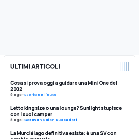
ULTIMI ARTICOLI
Cosa si prova oggi a guidare una Mini One del
2002
9 ago
-
Storia dell'auto
Letto king size o una lounge? Sunlight stupisce
con i suoi camper
8 ago
-
Caravan Salon Dussedorf
La Murciélago definitiva esiste: è una SV con