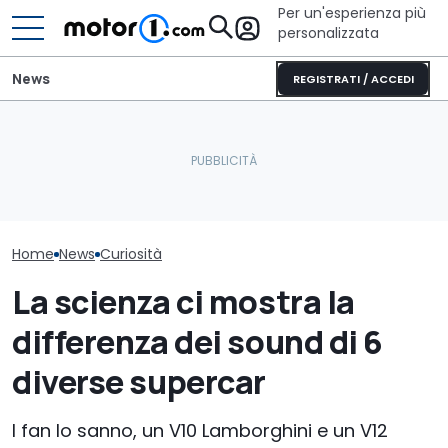
Per un'esperienza più
personalizzata
News
REGISTRATI / ACCEDI
Vorreste la Subaru
Impreza di Colin McRae
Cosa si prova oggi a
fatta di Lego? Potete
guidare una Mini One del
La supercar an
votarla
2002
meriterebbe l
Home
News
Curiosità
La scienza ci mostra la
differenza dei sound di 6
diverse supercar
I fan lo sanno, un V10 Lamborghini e un V12