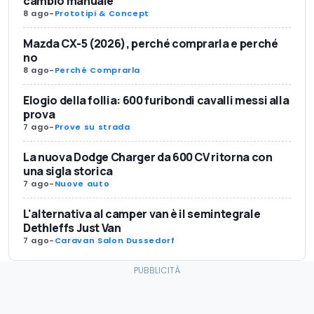
cambio manuale
8 ago
-
Prototipi & Concept
Mazda CX-5 (2026), perché comprarla e perché
no
8 ago
-
Perché Comprarla
Elogio della follia: 600 furibondi cavalli messi alla
prova
7 ago
-
Prove su strada
La nuova Dodge Charger da 600 CV ritorna con
una sigla storica
7 ago
-
Nuove auto
L'alternativa al camper van è il semintegrale
Dethleffs Just Van
7 ago
-
Caravan Salon Dussedorf