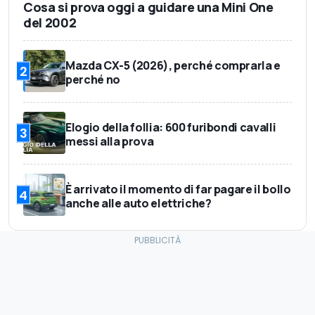
Cosa si prova oggi a guidare una Mini One
del 2002
Mazda CX-5 (2026), perché comprarla e
2
perché no
Elogio della follia: 600 furibondi cavalli
3
messi alla prova
È arrivato il momento di far pagare il bollo
4
anche alle auto elettriche?