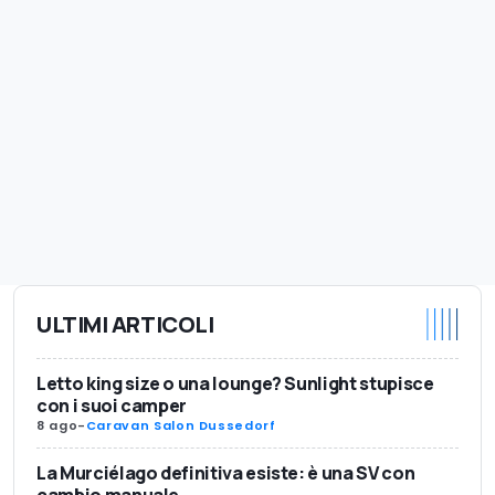
ULTIMI ARTICOLI
Letto king size o una lounge? Sunlight stupisce
con i suoi camper
8 ago
-
Caravan Salon Dussedorf
La Murciélago definitiva esiste: è una SV con