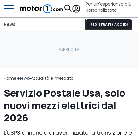
Per un'esperienza più
personalizzata
News
REGISTRATI / ACCEDI
Letto king size o una
lounge? Sunlight
È arrivato il 
Il nuovo responsabile del
stupisce con i suoi
far pagare il 
design di Pininfarina
camper
alle auto elet
Home
News
Attualità e mercato
Servizio Postale Usa, solo
nuovi mezzi elettrici dal
2026
L'USPS annuncia di aver iniziato la transizione e