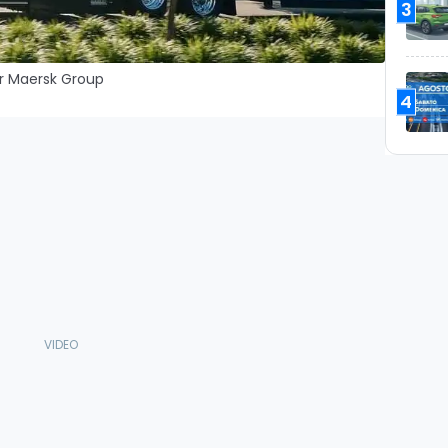
3
er Maersk Group
4