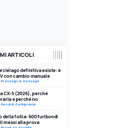
IMI ARTICOLI
rciélago definitiva esiste: è
SV con cambio manuale
-
Prototipi & Concept
 CX-5 (2026), perché
arla e perché no
-
Perché Comprarla
o della follia: 600 furibondi
li messi alla prova
-
Prove su strada