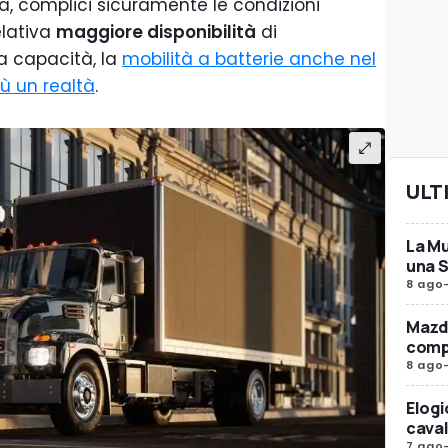
a, complici sicuramente le condizioni
elativa
maggiore disponibilità
di
ta capacità, la
mobilità a batterie anche nel
ù un realtà
.
ULT
La Mu
una 
8 ago
Mazda
compr
8 ago
Elogi
caval
7 ago