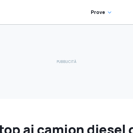
Prove
stop ai camion diesel 