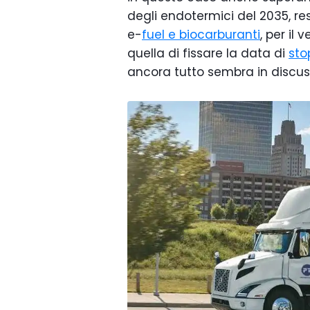
degli endotermici del 2035, re
e-
fuel e biocarburanti
, per il
quella di fissare la data di
sto
ancora tutto sembra in discus