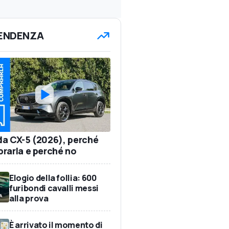
TENDENZA
a CX-5 (2026), perché
rarla e perché no
Elogio della follia: 600
furibondi cavalli messi
alla prova
È arrivato il momento di