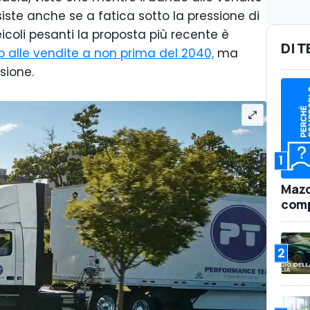
siste anche se a fatica sotto la pressione di
 veicoli pesanti la proposta più recente è
DI 
p alle vendite a non prima del 2040,
ma
sione.
1
Mazd
comp
2