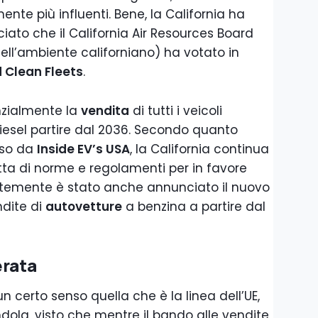
te più influenti. Bene, la California ha
to che il California Air Resources Board
ell’ambiente californiano) ha votato in
Clean Fleets
.
zialmente la
vendita
di tutti i veicoli
esel partire dal 2036. Secondo quanto
reso da
Inside EV’s USA
, la California continua
atta di norme e regolamenti per in favore
ntemente è stato anche annunciato il nuovo
ndite di
autovetture
a benzina a partire dal
erata
 certo senso quella che è la linea dell’UE,
ola, visto che mentre il bando alle vendite