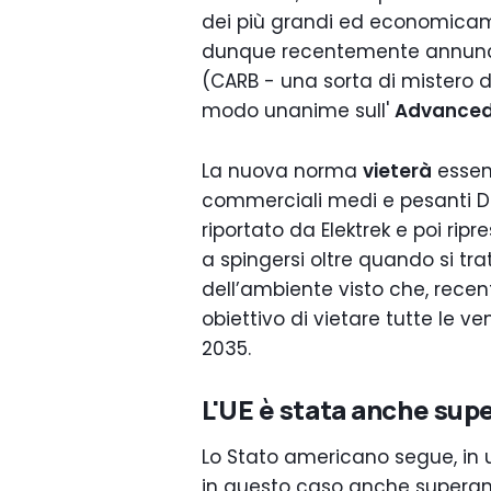
dei più grandi ed economicamen
dunque recentemente annuncia
(CARB - una sorta di mistero d
modo unanime sull'
Advanced 
La nuova norma
vieterà
essen
commerciali medi e pesanti Di
riportato da Elektrek e poi rip
a spingersi oltre quando si tr
dell’ambiente visto che, rece
obiettivo di vietare tutte le ve
2035.
L'UE è stata anche sup
Lo Stato americano segue, in un
in questo caso anche superand