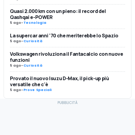
Quasi 2.000 km con un pieno: il record del
Qashqai e-POWER
5 ago
-
Tecnologia
La supercar anni '70 che meriterebbe lo Spazio
5 ago
-
Curiosità
Volkswagen rivoluziona il Fantacalcio con nuove
funzioni
5 ago
-
Curiosità
Provato il nuovo Isuzu D-Max, il pick-up più
versatile che c'è
5 ago
-
Prove Speciali