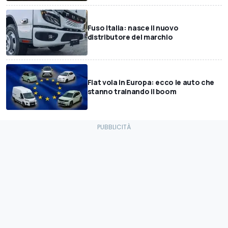
Fuso Italia: nasce il nuovo
distributore del marchio
Fiat vola in Europa: ecco le auto che
stanno trainando il boom