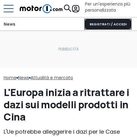
Per un'esperienza più
personalizzata
News
REGISTRATI / ACCEDI
Perché le auto moderne
sono sempre più
Isuzu Generation 4: più
Chi disegnerà
pesanti?
coppia e sicurezza GSR-III
Nissan
Home
News
Attualità e mercato
L'Europa inizia a ritrattare i
dazi sui modelli prodotti in
Cina
L'Ue potrebbe alleggerire i dazi per le Case