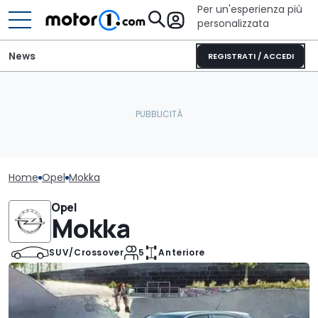
Per un'esperienza più
personalizzata
News
REGISTRATI / ACCEDI
Home
Opel
Mokka
Opel
Mokka
SUV/Crossover
5
Anteriore