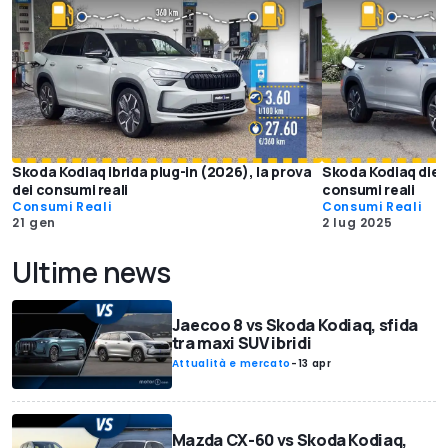
Skoda Kodiaq ibrida plug-in (2026), la prova
Skoda Kodiaq diese
dei consumi reali
consumi reali
Consumi Reali
Consumi Reali
21 gen
2 lug 2025
Ultime news
Jaecoo 8 vs Skoda Kodiaq, sfida
tra maxi SUV ibridi
Attualità e mercato
-
13 apr
Mazda CX-60 vs Skoda Kodiaq,