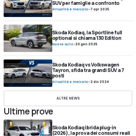
SUV per famiglie a confronto
Attualità e mercato
-
7 apr 2025
Skoda Kodiaq, la Sportline full
optional si chiama 130 Edition
Nuove auto
-
20 gen 2025
Skoda Kodiaq vs Volkswagen
Tayron, sfida tra grandi SUV a 7
posti
Attualità e mercato
-
2 dic 2024
ALTRE NEWS
Ultime prove
Skoda Kodiaq ibrida plug-in
(2026), la prova dei consumi reali