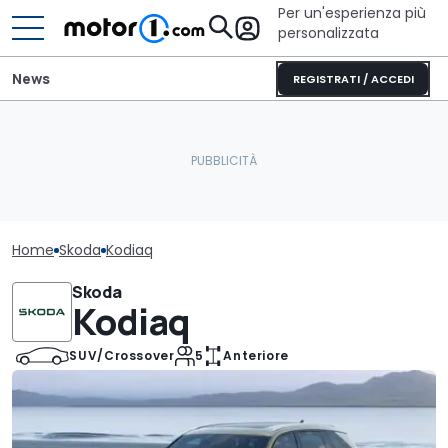
Per un'esperienza più
personalizzata
News
REGISTRATI / ACCEDI
Home
Skoda
Kodiaq
Skoda
Kodiaq
SUV/Crossover
5
Anteriore