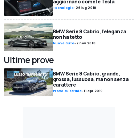
aggiornano come le Tesla
Tecnologia
-
26 lug 2019
BMW Serie 8 Cabrio, l'eleganza
non ha tetto
Nuove auto
-
2 nov 2018
Ultime prove
BMW Serie 8 Cabrio, grande,
grossa, lussuosa, ma non senza
carattere
Prove su strada
-
11 apr 2019