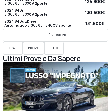
126.900€
3.00L 6cil 333CV 2porte
2024 840i
130.500€
3.00L 6cil 333CV 2porte
2024 840d xDrive
131.500€
Automatico 3.00L 6cil 340CV 2porte
PIÙ VERSIONI
NEWS
PROVE
FOTO
Ultimi Prove e Da Sapere