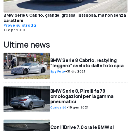
BMW Serie 8 Cabrio, grande, grossa, lussuosa, ma non senza
carattere
Prove su strada
11 apr 2019
Ultime news
BMW Serie 8 Cabrio, restyling
"leggero" svelato dalle foto spia
Spy Foto
-
31 dic 2021
BMW Serie 8, Pirelli fa 78
omologazioni per la gamma
pneumatici
Curiosità
-
15 gen 2021
Con l'iDrive 7.0 ora le BMW si