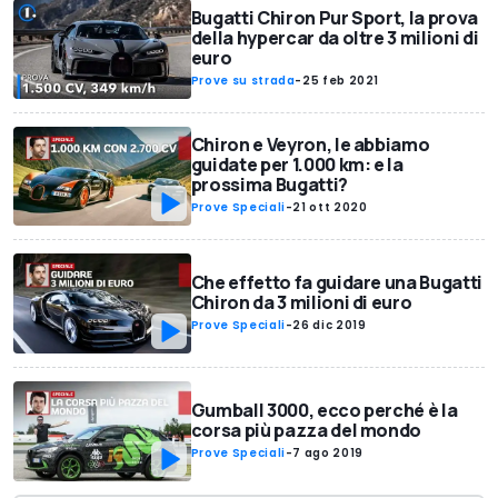
Bugatti Chiron Pur Sport, la prova
della hypercar da oltre 3 milioni di
euro
Prove su strada
-
25 feb 2021
Chiron e Veyron, le abbiamo
guidate per 1.000 km: e la
prossima Bugatti?
Prove Speciali
-
21 ott 2020
Che effetto fa guidare una Bugatti
Chiron da 3 milioni di euro
Prove Speciali
-
26 dic 2019
Gumball 3000, ecco perché è la
corsa più pazza del mondo
Prove Speciali
-
7 ago 2019