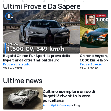
Ultimi Prove e Da Sapere
Bugatti Chiron Pur Sport, la prova della
Chiron e Veyron, 
hypercar da oltre 3 milioni di euro
1.000 km: e la pro
Prove su strada
Prove Speciali
25 feb 2021
21 ott 2020
Ultime news
L'ultimo esemplare unico di
Bugatti è rivestito in vera
porcellana
Prototipi & Concept
-
1 lug