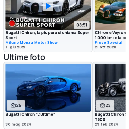
03:51
Bugatti Chiron, la più pura si chiama Super
Chiron e Veyron,
Sport
1.000 km: e la pr
Milano Monza Motor Show
Prove Speciali
11 giu 2021
21 ott 2020
Ultime foto
25
23
Bugatti Chiron "L'Ultime"
Bugatti Chiron 
T50S
30 mag 2024
29 feb 2024