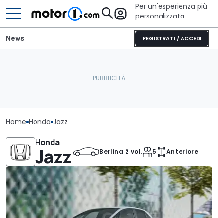
Per un'esperienza più
personalizzata
News
REGISTRATI / ACCEDI
Home
Honda
Jazz
Honda
Jazz
Berlina 2 vol.
5
Anteriore