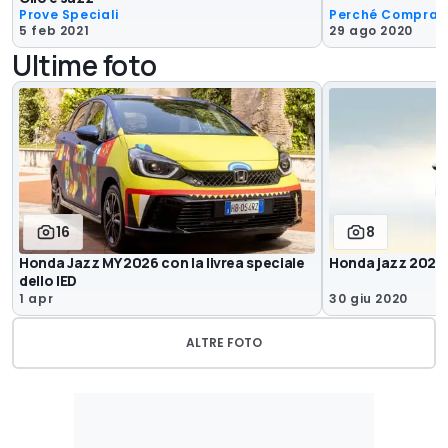
Prove Speciali
Perché Comprar
5 feb 2021
29 ago 2020
Ultime foto
16
8
Honda Jazz MY 2026 con la livrea speciale
Honda jazz 2020,
dello IED
1 apr
30 giu 2020
ALTRE FOTO