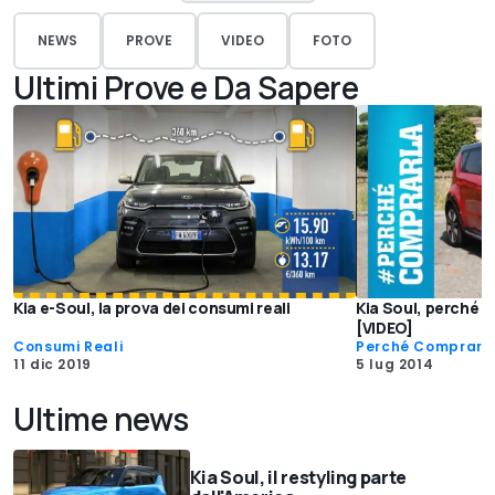
NEWS
PROVE
VIDEO
FOTO
Ultimi Prove e Da Sapere
Kia e-Soul, la prova dei consumi reali
Kia Soul, perché c
[VIDEO]
Consumi Reali
Perché Comprarl
11 dic 2019
5 lug 2014
Ultime news
Kia Soul, il restyling parte