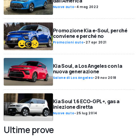
dall'America
Nuove auto
-
4 mag 2022
Promozione Kia e-Soul, perché
conviene e perché no
Promozioni auto
-
27 apr 2021
Kia Soul, a Los Angeles con la
nuova generazione
Salone di Los Angeles
-
29 nov 2018
Kia Soul 1.6 ECO-GPL+, gas a
iniezione diretta
Nuove auto
-
25 lug 2014
Ultime prove