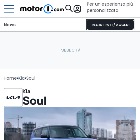
Per un'esperienza più
personalizzata
News
REGISTRATI / ACCEDI
Home
Kia
Soul
Kia
Soul