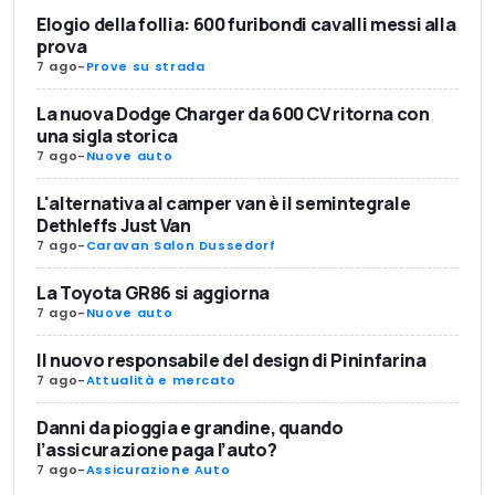
Elogio della follia: 600 furibondi cavalli messi alla
prova
7 ago
-
Prove su strada
La nuova Dodge Charger da 600 CV ritorna con
una sigla storica
7 ago
-
Nuove auto
L'alternativa al camper van è il semintegrale
Dethleffs Just Van
7 ago
-
Caravan Salon Dussedorf
La Toyota GR86 si aggiorna
7 ago
-
Nuove auto
Il nuovo responsabile del design di Pininfarina
7 ago
-
Attualità e mercato
Danni da pioggia e grandine, quando
l’assicurazione paga l’auto?
7 ago
-
Assicurazione Auto