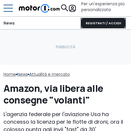
Per un'esperienza più
personalizzata
News
REGISTRATI / ACCEDI
Mazda CX-5 (2026),
È arrivato il 
Il nuovo responsabile del
perché comprarla e
far pagare il 
design di Pininfarina
perché no
alle auto elet
Home
News
Attualità e mercato
Amazon, via libera alle
consegne "volanti"
L'agenzia federale per l'aviazione Usa ha
concesso la licenza per le flotte di droni, ora il
colosso punta agli invii "fast" da 30'