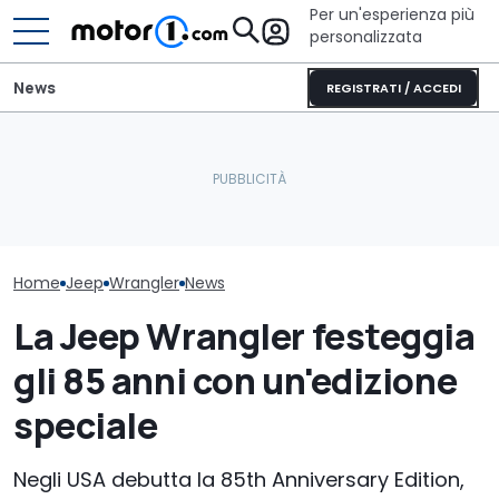
Per un'esperienza più
personalizzata
News
REGISTRATI / ACCEDI
Elogio della follia: 600
Stellantis camb
La prova della Jeep più
furibondi cavalli messi
nuovi CEO per
grande della storia
alla prova
Jeep
Home
Jeep
Wrangler
News
La Jeep Wrangler festeggia
gli 85 anni con un'edizione
speciale
Negli USA debutta la 85th Anniversary Edition,