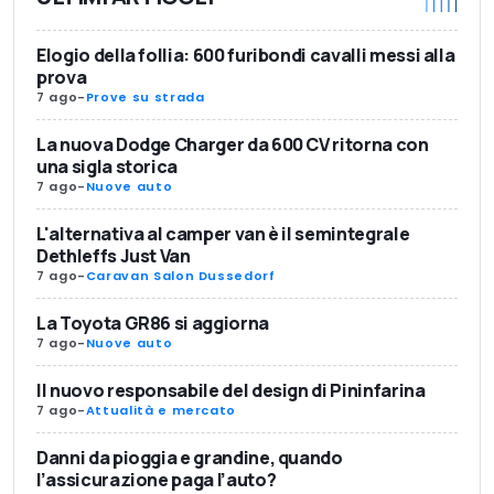
Elogio della follia: 600 furibondi cavalli messi alla
prova
7 ago
-
Prove su strada
La nuova Dodge Charger da 600 CV ritorna con
una sigla storica
7 ago
-
Nuove auto
L'alternativa al camper van è il semintegrale
Dethleffs Just Van
7 ago
-
Caravan Salon Dussedorf
La Toyota GR86 si aggiorna
7 ago
-
Nuove auto
Il nuovo responsabile del design di Pininfarina
7 ago
-
Attualità e mercato
Danni da pioggia e grandine, quando
l’assicurazione paga l’auto?