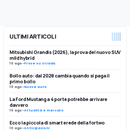
ULTIMI ARTICOLI
Mitsubishi Grandis (2026), la prova del nuovo SUV
mild hybrid
10 ago
-
Prove su strada
Bollo auto: dal 2028 cambia quando si paga il
primo bollo
10 ago
-
Nuove auto
La Ford Mustang a 4 porte potrebbe arrivare
davvero
10 ago
-
Attualità e mercato
Ecco la piccola di smart erede della fortwo
10 ago
-
Anticipazioni