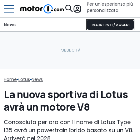
Per un'esperienza più
personalizzata
News
REGISTRATI / ACCEDI
Lotus Emeya 900 da
Mitsubishi Grandis
record a Sepang: battuto
(2026), la prova del nuovo
Ecco la piccol
il primato
SUV mild hybrid
erede della fo
Home
Lotus
News
La nuova sportiva di Lotus
avrà un motore V8
Conosciuta per ora con il nome di Lotus Type
135 avrà un powertrain ibrido basato su un V8.
Arriverà nel 2028