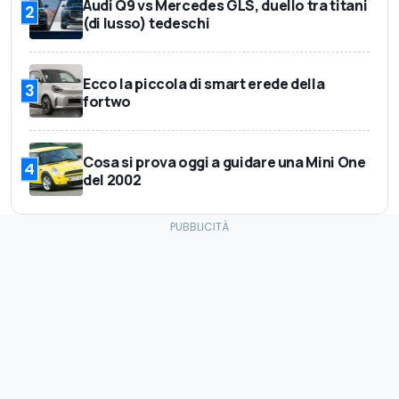
Audi Q9 vs Mercedes GLS, duello tra titani
2
(di lusso) tedeschi
Ecco la piccola di smart erede della
3
fortwo
Cosa si prova oggi a guidare una Mini One
4
del 2002