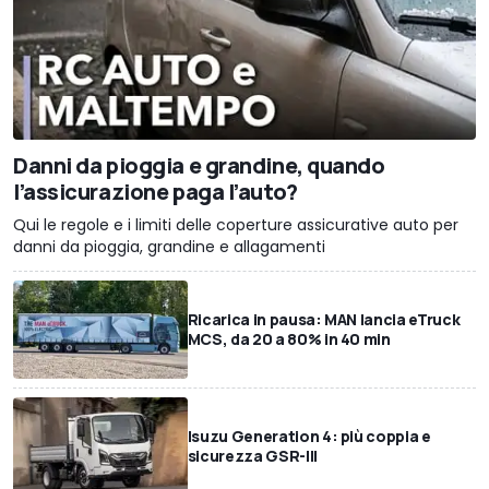
Danni da pioggia e grandine, quando
l’assicurazione paga l’auto?
Qui le regole e i limiti delle coperture assicurative auto per
danni da pioggia, grandine e allagamenti
Ricarica in pausa: MAN lancia eTruck
MCS, da 20 a 80% in 40 min
Isuzu Generation 4: più coppia e
sicurezza GSR-III