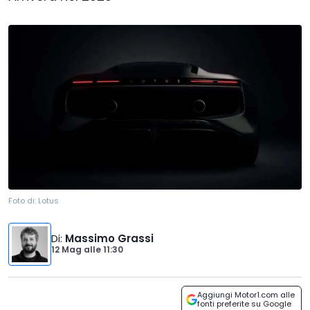
Foto di:
Lotus
Di
:
Massimo Grassi
12 Mag
alle
11:30
Aggiungi Motor1.com alle
fonti preferite su Google