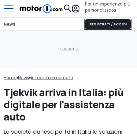
Per un'esperienza più
personalizzata
News
REGISTRATI / ACCEDI
Lamborghini presenterà
Ci sono 3 Aston Martin
La Ford Musta
due nuove Revuelto a
speciali pronte per
porte potrebb
Monterey
Pebble Beach
davvero
Home
News
Attualità e mercato
Tjekvik arriva in Italia: più
digitale per l'assistenza
auto
La società danese porta in Italia le soluzioni