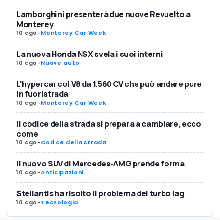
Lamborghini presenterà due nuove Revuelto a
Monterey
10 ago
-
Monterey Car Week
La nuova Honda NSX svela i suoi interni
10 ago
-
Nuove auto
L'hypercar col V8 da 1.560 CV che può andare pure
in fuoristrada
10 ago
-
Monterey Car Week
Il codice della strada si prepara a cambiare, ecco
come
10 ago
-
Codice della strada
Il nuovo SUV di Mercedes-AMG prende forma
10 ago
-
Anticipazioni
Stellantis ha risolto il problema del turbo lag
10 ago
-
Tecnologia