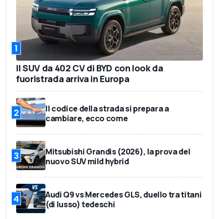
1
Il SUV da 402 CV di BYD con look da
fuoristrada arriva in Europa
Il codice della strada si prepara a
2
cambiare, ecco come
Mitsubishi Grandis (2026), la prova del
3
nuovo SUV mild hybrid
Audi Q9 vs Mercedes GLS, duello tra titani
4
(di lusso) tedeschi