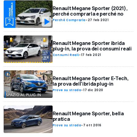
Renault Megane Sporter (2021),
perché comprarla e perché no
Perché Comprarla
-
27 feb 2021
Renault Megane Sporter ibrida
plug-in, la prova dei consumi reali
Consumi Reali
-
17 feb 2021
Renault Megane Sporter E-Tech,
la prova dell'ibrida plug-in
Prove su strada
-
17 dic 2020
Renault Megane Sporter, bella
pratica
Prove su strada
-
7 ott 2016