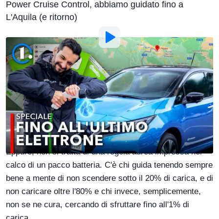
Power Cruise Control, abbiamo guidato fino a
L'Aquila (e ritorno)
Di
:
Flavio Atzori
18 Mar 2021
alle
17:00
Aggiungi Motor1.com alle fonti
preferite su Google
E' vero, il mondo
dell'elettrico
ha portato ad un nuovo
modo di guidare, di consumare, e dunque di pianificare.
Eppure, non si tratta di una regola aurea impressa nel
calco di un pacco batteria. C'è chi guida tenendo sempre
bene a mente di non scendere sotto il 20% di carica, e di
non caricare oltre l'80% e chi invece, semplicemente,
non se ne cura, cercando di sfruttare fino all'1% di
carica.