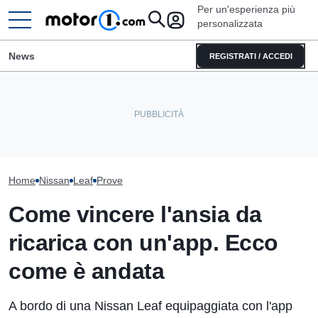
Per un'esperienza più
personalizzata
News
REGISTRATI / ACCEDI
Elogio della follia: 600
Quasi 2.000 km 
Questa nuova Nissan
furibondi cavalli messi alla
il record del Qas
potrebbe arrivare in Europa
prova
POWER
Home
Nissan
Leaf
Prove
Come vincere l'ansia da
ricarica con un'app. Ecco
come è andata
A bordo di una Nissan Leaf equipaggiata con l'app