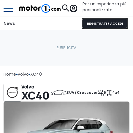
Per un'esperienza più
personalizzata
News
REGISTRATI / ACCEDI
Home
Volvo
XC40
Volvo
XC40
SUV/Crossover
5
4x4