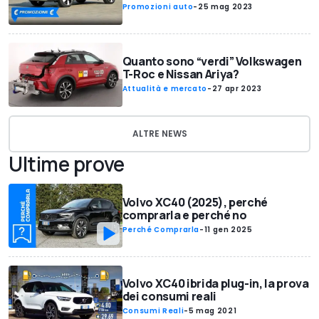
Promozioni auto
-
25 mag 2023
Quanto sono “verdi” Volkswagen
T-Roc e Nissan Ariya?
Attualità e mercato
-
27 apr 2023
ALTRE NEWS
Ultime prove
Volvo XC40 (2025), perché
comprarla e perché no
Perché Comprarla
-
11 gen 2025
Volvo XC40 ibrida plug-in, la prova
dei consumi reali
Consumi Reali
-
5 mag 2021