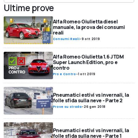
Ultime prove
Alfa Romeo Giulietta diesel
manuale, la prova dei consumi
reali
Consumi Reali
-
9 ott 2019
Alfa Romeo Giulietta 1.6 JTDM
Super Launch Edition, pro e
contro
Pro e Contro
-
1 ott 2019
Pneumatici estivi vs invernali, la
folle sfida sulla neve - Parte 2
Prove su strada
-
26 gen 2018
Pneumatici estivi vs invernali, la
folle sfida sulla neve - Parte 1