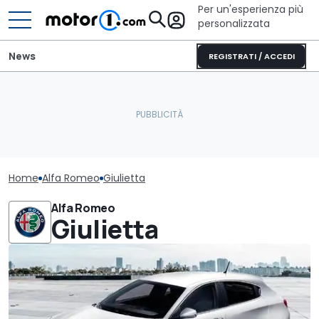
Per un'esperienza più
personalizzata
News
REGISTRATI / ACCEDI
Home
Alfa Romeo
Giulietta
Alfa Romeo
Giulietta