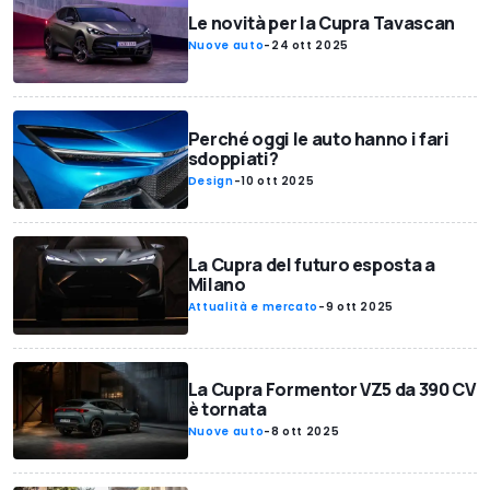
Le novità per la Cupra Tavascan
Nuove auto
-
24 ott 2025
Perché oggi le auto hanno i fari
sdoppiati?
Design
-
10 ott 2025
La Cupra del futuro esposta a
Milano
Attualità e mercato
-
9 ott 2025
La Cupra Formentor VZ5 da 390 CV
è tornata
Nuove auto
-
8 ott 2025