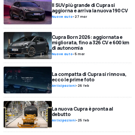
Il SUV più grande di Cupra si
aggiorna e arriva la nuova 190 CV
Nuove auto
-
27 mar
Cupra Born 2026: aggiornata e
migliorata, fino a 326 CV e 600 km
di autonomia
Nuove auto
-
5 mar
La compatta di Cupra si rinnova,
ecco le prime foto
Anticipazioni
-
26 feb
La nuova Cupra è pronta al
debutto
Anticipazioni
-
25 feb