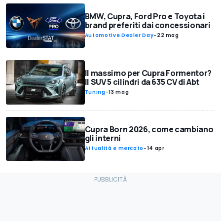
BMW, Cupra, Ford Pro e Toyota i
brand preferiti dai concessionari
Automotive Dealer Day
-
22 mag
Il massimo per Cupra Formentor?
Il SUV 5 cilindri da 635 CV di Abt
Tuning
-
13 mag
Cupra Born 2026, come cambiano
gli interni
Attualità e mercato
-
14 apr