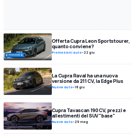
Offerta Cupra Leon Sportstourer,
quanto conviene?
Promozioni auto
-
22 giu
La Cupra Raval ha una nuova
versione da 211 CV, la Edge Plus
Nuove auto
-
18 giu
Cupra Tavascan 190 CV, prezzi e
allestimenti del SUV "base"
Nuove auto
-
29 mag