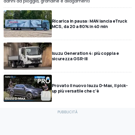
danni da pioggia, grandine e allagamenti
Ricarica in pausa: MAN lancia eTruck
MCS, da 20 a 80% in 40 min
Isuzu Generation 4: più coppia e
sicurezza GSR-III
Provato il nuovo Isuzu D-Max, il pick-
up più versatile che c'è