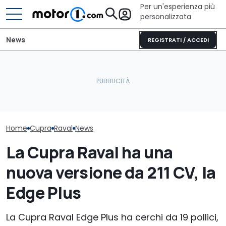
Per un'esperienza più
personalizzata
News
REGISTRATI / ACCEDI
Letto king size o una
lounge? Sunlight
stupisce con i suoi
Volkswagen di
I prezzi della Cupra Raval
camper
modelli in ven
Home
Cupra
Raval
News
La Cupra Raval ha una
nuova versione da 211 CV, la
Edge Plus
La Cupra Raval Edge Plus ha cerchi da 19 pollici,