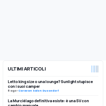
ULTIMI ARTICOLI
Letto king size o una lounge? Sunlight stupisce
con i suoi camper
8 ago
-
Caravan Salon Dussedorf
La Murciélago definitiva esiste: è una SV con
cambio manuale