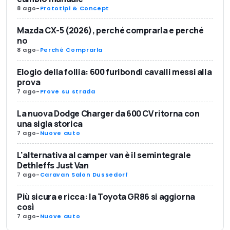
8 ago
-
Prototipi & Concept
Mazda CX-5 (2026), perché comprarla e perché
no
8 ago
-
Perché Comprarla
Elogio della follia: 600 furibondi cavalli messi alla
prova
7 ago
-
Prove su strada
La nuova Dodge Charger da 600 CV ritorna con
una sigla storica
7 ago
-
Nuove auto
L'alternativa al camper van è il semintegrale
Dethleffs Just Van
7 ago
-
Caravan Salon Dussedorf
Più sicura e ricca: la Toyota GR86 si aggiorna
così
7 ago
-
Nuove auto