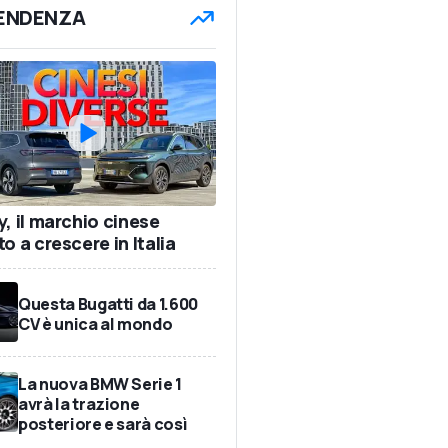
TENDENZA
y, il marchio cinese
o a crescere in Italia
Questa Bugatti da 1.600
CV è unica al mondo
La nuova BMW Serie 1
avrà la trazione
posteriore e sarà così