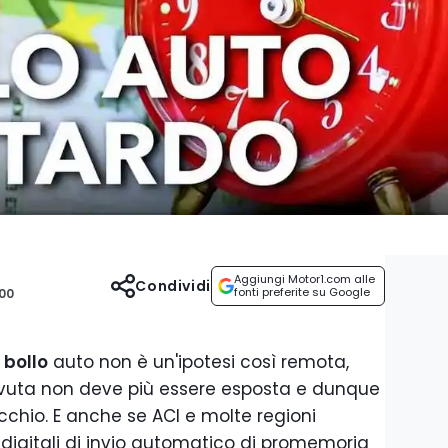
Aggiungi Motor1.com alle
Condividi
fonti preferite su Google
:00
bollo
auto non è un'ipotesi così remota,
evuta non deve più essere esposta e dunque
chio. E anche se ACI e molte regioni
 digitali di invio automatico di promemoria