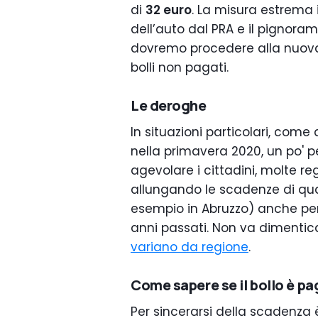
di
32 euro
. La misura estrema i
dell’auto dal PRA e il pignora
dovremo procedere alla nuova 
bolli non pagati.
Le deroghe
In situazioni particolari, com
nella primavera 2020, un po' per
agevolare i cittadini, molte 
allungando le scadenze di qu
esempio in Abruzzo) anche per il
anni passati. Non va dimentic
variano da regione
.
Come sapere se il bollo è pa
Per sincerarsi della scadenza è 