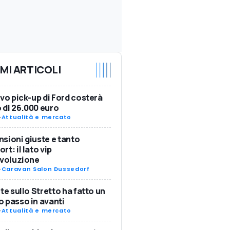
IMI ARTICOLI
ovo pick-up di Ford costerà
di 26.000 euro
-
Attualità e mercato
sioni giuste e tanto
rt: il lato vip
Evoluzione
-
Caravan Salon Dussedorf
nte sullo Stretto ha fatto un
 passo in avanti
-
Attualità e mercato