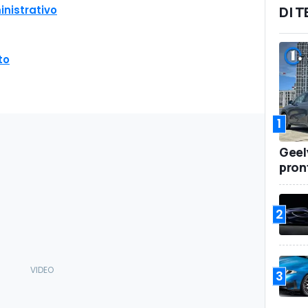
inistrativo
DI 
to
1
Geel
pront
2
3