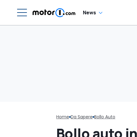
News
Home
Da Sapere
Bollo Auto
Bollo auto i