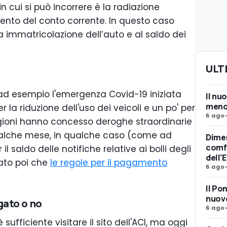
n cui si può incorrere è la radiazione
mento del conto corrente. In questo caso
immatricolazione dell’auto e al saldo dei
ULT
e ad esempio l'emergenza Covid-19 iniziata
Il nu
meno 
 la riduzione dell'uso dei veicoli e un po' per
6 ago
regioni hanno concesso deroghe straordinarie
alche mese, in qualche caso (come ad
Dimen
comfo
 saldo delle notifiche relative ai bolli degli
dell'
ato poi che
le regole per il pagamento
6 ago
Il Po
nuovo
gato o no
6 ago
sufficiente visitare il sito dell'ACI, ma oggi