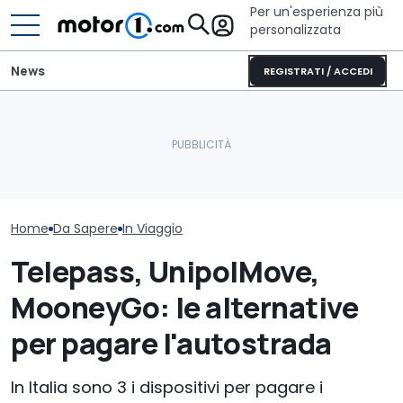
Per un'esperienza più
personalizzata
News
REGISTRATI / ACCEDI
Non partire senza vederli:
La Murciélago definitiva
i musei dell'auto più
esiste: è una SV con
La mappa dei t
spettacolari
cambio manuale
per l'estate 2
Home
Da Sapere
In Viaggio
Telepass, UnipolMove,
MooneyGo: le alternative
per pagare l'autostrada
In Italia sono 3 i dispositivi per pagare i