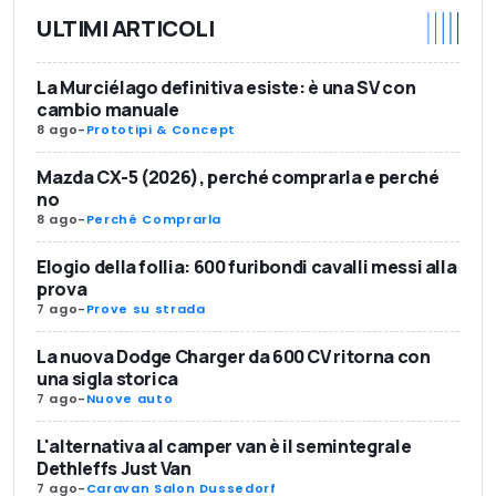
ULTIMI ARTICOLI
La Murciélago definitiva esiste: è una SV con
cambio manuale
8 ago
-
Prototipi & Concept
Mazda CX-5 (2026), perché comprarla e perché
no
8 ago
-
Perché Comprarla
Elogio della follia: 600 furibondi cavalli messi alla
prova
7 ago
-
Prove su strada
La nuova Dodge Charger da 600 CV ritorna con
una sigla storica
7 ago
-
Nuove auto
L'alternativa al camper van è il semintegrale
Dethleffs Just Van
7 ago
-
Caravan Salon Dussedorf