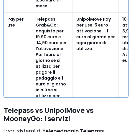
3,88 euro al
mese.
Pay per
Telepass
UnipolMove Pay
10 e
use
Grab&Go
:
per Use: 5 euro
atti
acquisto per
attivazione - 1
3,9 
19,90 euro e
euro al giorno per
mese
14,90 euro per
ogni giorno di
utili
l'attivazione.
utilizzo
disp
Poi 1 euro al
Atti
giorno se si
eur
utilizza per
pagare il
pedaggio e 1
euro al giorno
in più se si
utilizza per
altri servizi.
Telepass vs UnipolMove vs
Europeo
Canone 2,4
Canone gratis
n.d.
MooneyGo: i servizi
euro al mese
per il primo anno,
solo se si
poi 2,90 euro al
I vari sistemi di
telepedaggio Telepass,