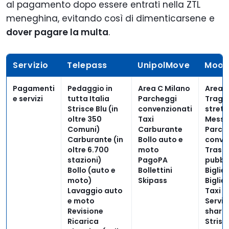
al pagamento dopo essere entrati nella ZTL
meneghina, evitando così di dimenticarsene e
dover pagare la multa
.
Servizio
Telepass
UnipolMove
Moon
Pagamenti
Pedaggio in
Area C Milano
Area 
e servizi
tutta Italia
Parcheggi
Tragh
Strisce Blu (in
convenzionati
strett
oltre 350
Taxi
Messi
Comuni)
Carburante
Parch
Carburante (in
Bollo auto e
conve
oltre 6.700
moto
Trasp
stazioni)
PagoPA
pubbl
Bollo (auto e
Bollettini
Biglie
moto)
Skipass
Biglie
Lavaggio auto
Taxi
e moto
Servizi
Revisione
shari
Ricarica
Strisc