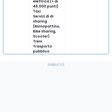
elettrica (+ di
46.000 punti)
Taxi
Servizi di di
sharing
(Monopattino,
Bike sharing,
Scooter)
Treni
Trasporto
pubblico
locale
Navi e
traghetti
Fast Track
Skipass (più di
60
Comprensori
sciistici
convenzionati)
Food&Drink
PagoPA
Venezia Pass