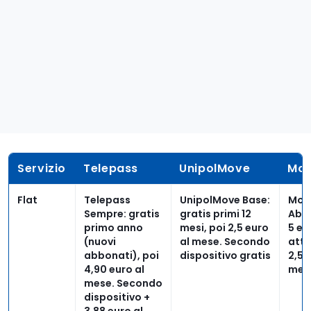
Servizio
Telepass
UnipolMove
Mo
Flat
Telepass
UnipolMove Base
:
Moo
Sempre
: gratis
gratis primi 12
Abb
primo anno
mesi, poi 2,5 euro
5 eu
(nuovi
al mese. Secondo
atti
abbonati), poi
dispositivo gratis
2,5 
4,90 euro al
mes
mese. Secondo
dispositivo +