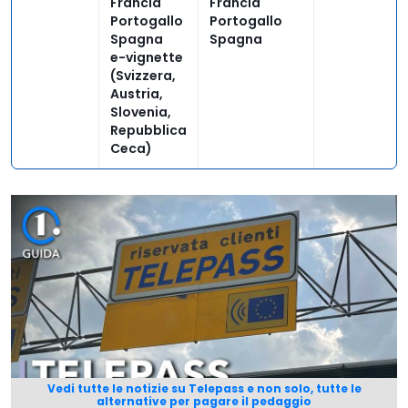
Francia
Francia
Portogallo
Portogallo
Spagna
Spagna
e-vignette
(Svizzera,
Austria,
Slovenia,
Repubblica
Ceca)
Vedi tutte le notizie su Telepass e non solo, tutte le
alternative per pagare il pedaggio