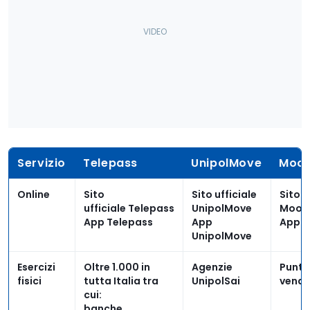
Servizio
Telepass
UnipolMove
Moo
Online
Sito
Sito ufficiale
Sito u
ufficiale Telepass
UnipolMove
Moon
App Telepass
App
App 
UnipolMove
Esercizi
Oltre 1.000 in
Agenzie
Punti
fisici
tutta Italia tra
UnipolSai
vendi
cui:
banche