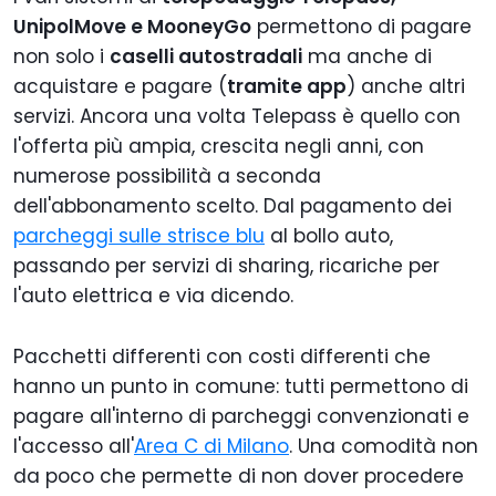
utilizza il
mese per il primo
UnipolMove e MooneyGo
dispositivo.
permettono di pagare
dispositivo e 1
Attivazione 5
euro al mese per
non solo i
caselli autostradali
ma anche di
euro.
l'eventuale
acquistare e pagare (
tramite app
) anche altri
Valido
secondo
in Croazia,
dispositivo.
servizi. Ancora una volta Telepass è quello con
Francia,
Attivazione e
l'offerta più ampia, crescita negli anni, con
Portogallo e
consegna (solo in
numerose possibilità a seconda
Spagna
Italia) sono
gratuite.
dell'abbonamento scelto. Dal pagamento dei
Valido in Croazia,
parcheggi sulle strisce blu
al bollo auto,
Francia,
passando per servizi di sharing, ricariche per
Portogallo e
Spagna
l'auto elettrica e via dicendo.
Pacchetti differenti con costi differenti che
hanno un punto in comune: tutti permettono di
pagare all'interno di parcheggi convenzionati e
l'accesso all'
Area C di Milano
. Una comodità non
da poco che permette di non dover procedere