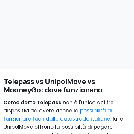
Area C Milano
Parcheggi (+ di
1000 in Italia
ed Europa)
Traghetto
Stretto
Messina
e-Vignette
(Svizzera,
Austria,
Slovenia,
Repubblica
Ceca)
Telepass vs UnipolMove vs
MooneyGo: dove funzionano
Come detto Telepass
non è l'unico dei tre
dispositivi ad avere anche la
possibilità di
funzionare fuori dalle autostrade italiane
, lui e
UnipolMove offrono la possibiltà di pagare i